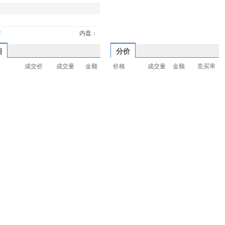
：
内盘：
细
分价
成交价
成交量
金额
价格
成交量
金额
竞买率