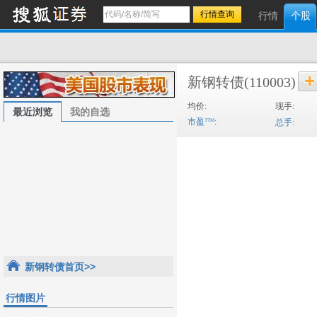
行情
个股
新钢转债
(110003)
均价:
现手:
最近浏览
我的自选
市盈
:
总手:
新钢转债首页>>
行情图片