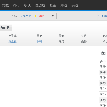
14:56
上工Ｂ股
快速拉升
指数
排行
板块
自选股
基金
港股
美股
14:56
爱丽家居
快速拉升
14:56
金凯生科
涨停
CRO
14:56
南亚新材
猛烈打压
14:55
成都先导
跌停
换手率:
量比:
最高:
涨停:
昨
14:55
盛达资源
涨停
总金额:
振幅:
最低:
跌停:
今
14:55
盛达资源
快速拉升
14:54
永安药业
快速拉升
盘
14:53
中农立华
快速拉升
委比
卖⑤
TTM
卖④
卖③
卖②
卖①
买①
买②
买③