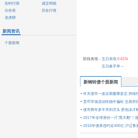
实时行情
成交明细
分价表
历史行情
龙虎榜
新闻资讯
个股新闻
阶段表现：
五日表现
0.01%
五日换手率
--
新钢转债个股新闻
年关债市一改近期萎靡姿态 持续
货币市场流动性稳中偏松 交易所
债市两年多牛市到尽头 挤泡沫才
2017年全球潜伏一只"黑天鹅"
2016年债券违约近400亿 沪辽