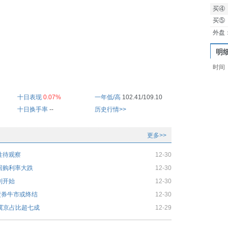
买④
买⑤
外盘
明
时间
十日表现
0.07%
一年低/高
102.41/109.10
十日换手率
--
历史行情>>
更多>>
性待观察
12-30
回购利率大跌
12-30
刚开始
12-30
！债券牛市或终结
12-30
鲁冀京占比超七成
12-29