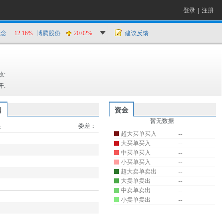
登录
|
注册
概念
12.16%
博腾股份
20.02%
建议反馈
收:
开:
口
资金
暂无数据
委差：
：
超大买单买入
--
大买单买入
--
中买单买入
--
小买单买入
--
超大卖单卖出
--
大卖单卖出
--
中卖单卖出
--
小卖单卖出
--