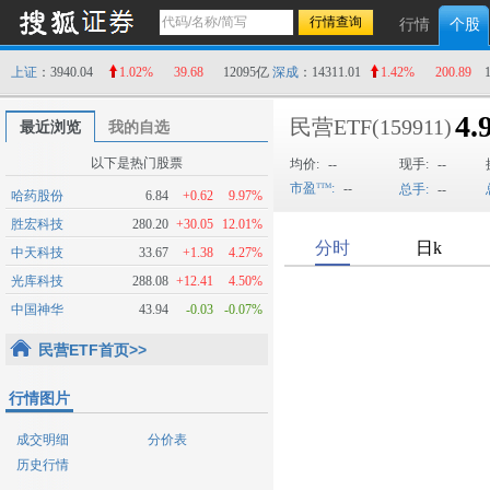
行情
个股
上证
：3940.04
1.02%
39.68
12095亿
深成
：14311.01
1.42%
200.89
4.
民营ETF
(159911)
最近浏览
我的自选
以下是热门股票
均价:
--
现手:
--
市盈
:
--
总手:
--
哈药股份
6.84
+0.62
9.97%
胜宏科技
280.20
+30.05
12.01%
中天科技
33.67
+1.38
4.27%
光库科技
288.08
+12.41
4.50%
中国神华
43.94
-0.03
-0.07%
民营ETF首页>>
行情图片
成交明细
分价表
历史行情