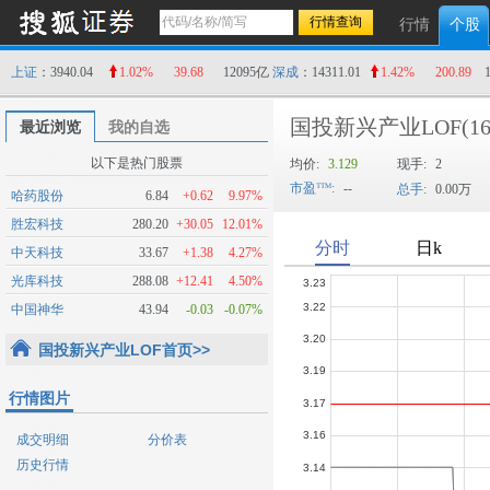
行情
个股
上证
：3940.04
1.02%
39.68
12095亿
深成
：14311.01
1.42%
200.89
国投新兴产业LOF
(1
最近浏览
我的自选
以下是热门股票
均价:
3.129
现手:
2
市盈
:
--
总手:
0.00万
哈药股份
6.84
+0.62
9.97%
胜宏科技
280.20
+30.05
12.01%
中天科技
33.67
+1.38
4.27%
光库科技
288.08
+12.41
4.50%
中国神华
43.94
-0.03
-0.07%
国投新兴产业LOF首页>>
行情图片
成交明细
分价表
历史行情