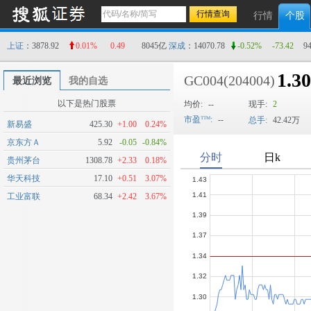
行情
个股
上证
：3878.92
0.01%
0.49
8045亿
深成
：14070.78
-0.52%
-73.42
9
1.3
GC004
(204004)
最近浏览
我的自选
以下是热门股票
均价:
--
现手:
2
市盈
:
--
总手:
42.42万
新易盛
425.30
+1.00
0.24%
京东方Ａ
5.92
-0.05
-0.84%
贵州茅台
1308.78
+2.33
0.18%
华天科技
17.10
+0.51
3.07%
工业富联
68.34
+2.42
3.67%