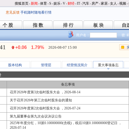
搜狐首页
-
新闻
-
体育
-
S
-
娱乐
-
V
-
财经
-
IT
-
汽车
-
房产
-
家居
-
女人
-
视频
-
意见反馈
手机随时随地看行情
个 股
指 数
排 行
板 块
自
个 股
指 数
排 行
板 块
自
用户名：
密 
.41
+0.06
1.79%
2026-08-07 15:00
股本结构
管理层
经营情况简介
重大事项备忘
录
备忘事项
召开2026年度第3次临时股东大会 ，2026-08-14
关于召开2026年第三次临时股东会的通知
召开2026年度第2次临时股东大会 ，2026-07-24
第九届董事会第九次会议决议公告
2025年年度分红，10派0.100000000(含税)，税后10派0.100000000登记日 ，
2026-07-14