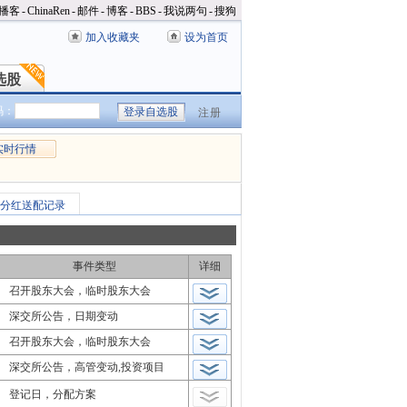
播客
-
ChinaRen
-
邮件
-
博客
-
BBS
-
我说两句
-
搜狗
加入收藏夹
设为首页
选股
选股
码：
注册
实时行情
分红送配记录
事件类型
详细
召开股东大会，临时股东大会
深交所公告，日期变动
召开股东大会，临时股东大会
深交所公告，高管变动,投资项目
登记日，分配方案