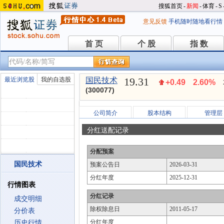
搜狐首页
-
新闻
-
体育
-
S
意见反馈
手机随时随地看行情
首 页
个 股
指 数
首 页
个 股
指 数
19.31
最近浏览股
我的自选股
国民技术
+0.49
2.60%
(300077)
公司简介
股本结构
管理层
分红送配记录
分配预案
国民技术
预案公告日
2026-03-31
分红年度
2025-12-31
行情图表
分红记录
成交明细
除权除息日
2011-05-17
分价表
分红年度
历史行情