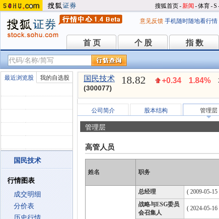
搜狐首页
-
新闻
-
体育
-
S
意见反馈
手机随时随地看行情
首 页
个 股
指 数
首 页
个 股
指 数
18.82
最近浏览股
我的自选股
国民技术
+0.34
1.84%
(300077)
公司简介
股本结构
管理层
管理层
高管人员
国民技术
姓名
职务
行情图表
总经理
( 2009-05-15 
成交明细
战略与ESG委员
分价表
( 2024-05-16
会召集人
历史行情