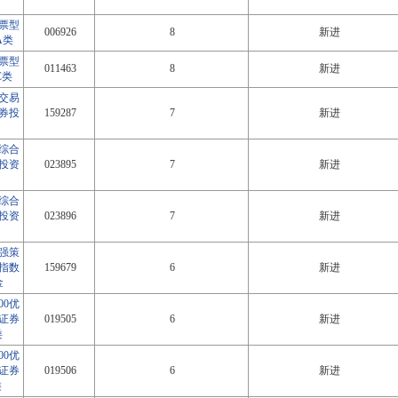
票型
006926
8
新进
A类
票型
011463
8
新进
C类
交易
券投
159287
7
新进
综合
投资
023895
7
新进
综合
投资
023896
7
新进
增强策
指数
159679
6
新进
金
00优
证券
019505
6
新进
类
00优
证券
019506
6
新进
类