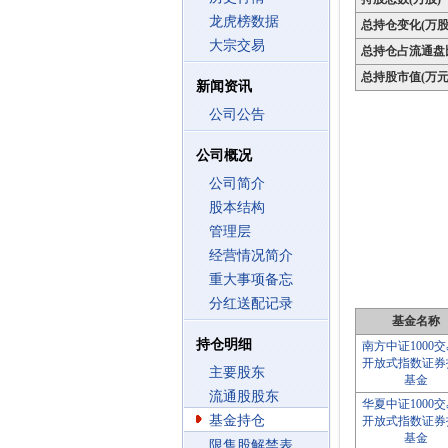
龙虎榜数据
总持仓变化(万股
大宗交易
总持仓占流通盘
总持股市值(万元
新闻资讯
公司公告
公司概况
公司简介
股本结构
管理层
经营情况简介
重大事项备忘
分红送配记录
基金名称
持仓明细
南方中证1000
开放式指数证券
主要股东
基金
流通股股东
华夏中证1000
基金持仓
开放式指数证券
基金
限售股解禁表