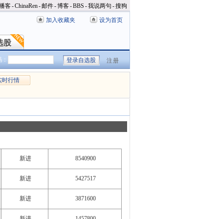
播客
-
ChinaRen
-
邮件
-
博客
-
BBS
-
我说两句
-
搜狗
加入收藏夹
设为首页
选股
选股
码：
注册
实时行情
新进
8540900
新进
5427517
新进
3871600
新进
1457800