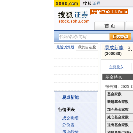
首 页
首 页
3
最近浏览股
我的自选股
易成新能
(300080)
主要股东
基金持仓
报告期：2025-12
基金家数
易成新能
新进基金家数
行情图表
加仓基金家数
减仓基金家数
成交明细
分价表
退出基金家数
历史行情
持股总数(万股)