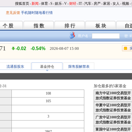
搜狐首页
-
新闻
-
体育
-
S
-
娱乐
-
V
-
财经
-
IT
-
汽车
-
房产
-
家居
-
女人
-
视频
-
意见反馈
手机随时随地看行情
个 股
指 数
排 行
板 块
自
个 股
指 数
排 行
板 块
自
用户名：
密 
.71
-0.02
-0.54%
2026-08-07 15:00
流通股股东
基金持仓
限售股解禁表
-31
加仓最多的5家基金
南方中证1000交易型开
108
放式指数证券投资基金
105
华夏中证1000交易型开
放式指数证券投资基金
3
广发中证1000交易型开
放式指数证券投资基金
富国中证1000交易型开
2867