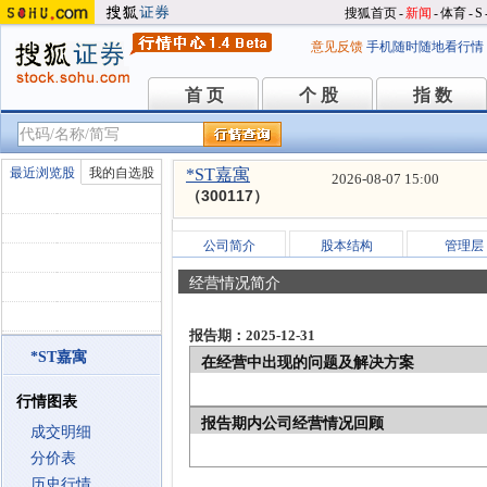
搜狐首页
-
新闻
-
体育
-
S
意见反馈
手机随时随地看行情
首 页
个 股
指 数
首 页
个 股
指 数
最近浏览股
我的自选股
*ST嘉寓
2026-08-07 15:00
（300117）
公司简介
股本结构
管理层
经营情况简介
报告期：2025-12-31
*ST嘉寓
在经营中出现的问题及解决方案
行情图表
报告期内公司经营情况回顾
成交明细
分价表
历史行情