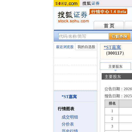
首 页
首 页
最近浏览股
我的自选股
*ST嘉寓
（300117）
主要股东
主要股东
公告日期：
2026
报告日期：
2025
*ST嘉寓
排名
行情图表
1
成交明细
2
分价表
3
历史行情