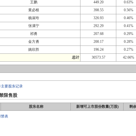
王鹏
449.20
0.63%
黄必根
398.55
0.56%
杨淑玲
326.93
0.46%
张满宁
292.29
0.41%
祁勇
207.68
0.29%
金方勇
200.17
0.28%
姚欣胜
196.24
0.27%
总计
30573.57
42.66%
年主要股东记录
禁限售股
股东名称
新增可上市股份数量(万股)
剩余
解禁表