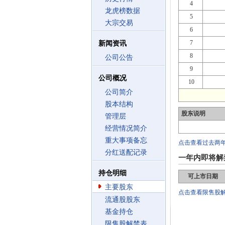
4
龙虎榜数据
5
大宗交易
6
7
新闻资讯
8
公司公告
9
公司概况
10
公司简介
股本结构
股东说明
管理层
经营情况简介
重大事项备忘
点击查看过去两
分红送配记录
一年内即将解
持仓明细
可上市日期
主要股东
点击查看限售股
流通股股东
基金持仓
限售股解禁表