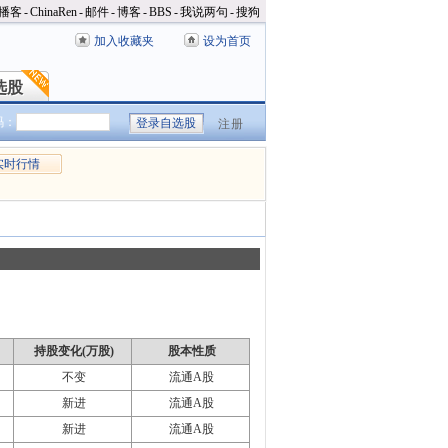
播客
-
ChinaRen
-
邮件
-
博客
-
BBS
-
我说两句
-
搜狗
加入收藏夹
设为首页
选股
选股
码：
注册
实时行情
持股变化(万股)
股本性质
不变
流通A股
新进
流通A股
新进
流通A股