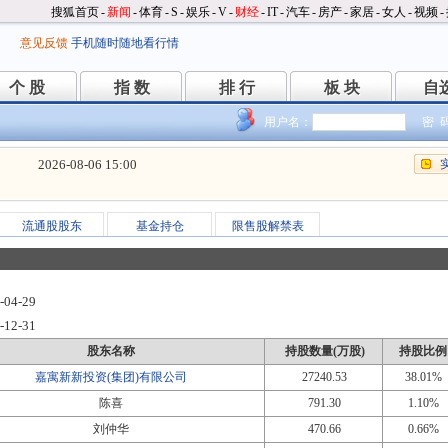
搜狐首页
-
新闻
-
体育
-
S
-
娱乐
-
V
-
财经
-
IT
-
汽车
-
房产
-
家居
-
女人
-
视频
-
意见反馈
手机随时随地看行情
个 股
指 数
排 行
板 块
自
个 股
指 数
排 行
板 块
自
用户名：
密 
2026-08-06 15:00
流通股股东
基金持仓
限售股解禁表
-04-29
-12-31
股东名称
持股数量(万股)
持股比例
嘉寓新新投资(集团)有限公司
27240.53
38.01%
陈喜
791.30
1.10%
刘仲华
470.66
0.66%