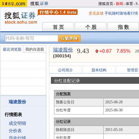
搜狐首页
-
新闻
-
体育
-
S
意见反馈
手机随时随地看行情
首 页
个 股
指 数
首 页
个 股
指 数
9.43
最近浏览股
我的自选股
瑞凌股份
+0.67
7.65%
20
(300154)
公司简介
股本结构
管理层
分红送配记录
分配预案
瑞凌股份
预案公告日
2025-08-28
分红年度
2025-06-30
行情图表
分红记录
成交明细
除权除息日
2011-05-10
分价表
分红年度
历史行情