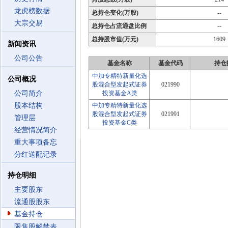
龙虎榜数据
总持仓变化(万股)
--
大宗交易
总持仓占流通盘比例
--
总持股市值(万元)
1609
新闻资讯
公司公告
基金名称
基金代码
持仓
中加专精特新量化选
公司概况
股混合型发起式证券
021990
公司简介
投资基金A类
股本结构
中加专精特新量化选
股混合型发起式证券
021991
管理层
投资基金C类
经营情况简介
重大事项备忘
分红送配记录
持仓明细
主要股东
流通股股东
基金持仓
限售股解禁表