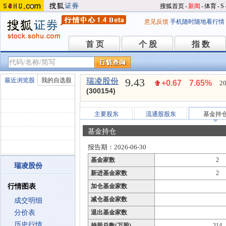
搜狐首页
-
新闻
-
体育
-
S
意见反馈
手机随时随地看行情
首 页
个 股
指 数
首 页
个 股
指 数
9.43
最近浏览股
我的自选股
瑞凌股份
+0.67
7.65%
20
(300154)
主要股东
流通股股东
基金持
基金持仓
报告期：2026-06-30
基金家数
2
瑞凌股份
新进基金家数
2
行情图表
加仓基金家数
减仓基金家数
成交明细
分价表
退出基金家数
历史行情
持股总数(万股)
214