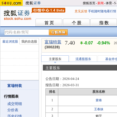
搜狐首页
-
新闻
-
体育
-
S
意见反馈
手机随时随地看行情
首 页
个 股
指 数
首 页
个 股
指 数
7.40
最近浏览股
我的自选股
富瑞特装
-0.07
-0.94%
2
(300228)
主要股东
流通股股东
基金持
主要股东
公告日期：
2026-04-24
报告日期：
2026-03-31
富瑞特装
排名
股东名称
行情图表
1
黄锋
成交明细
2
王春妹
分价表
3
鲍宇
历史行情