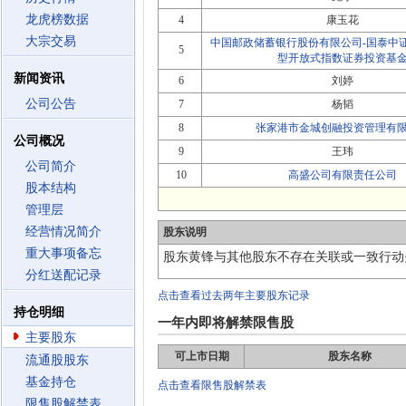
龙虎榜数据
4
康玉花
大宗交易
中国邮政储蓄银行股份有限公司-国泰中
5
型开放式指数证券投资基
新闻资讯
6
刘婷
公司公告
7
杨韬
8
张家港市金城创融投资管理有
公司概况
9
王玮
公司简介
10
高盛公司有限责任公司
股本结构
管理层
经营情况简介
股东说明
重大事项备忘
股东黄锋与其他股东不存在关联或一致行动
分红送配记录
点击查看过去两年主要股东记录
持仓明细
一年内即将解禁限售股
主要股东
可上市日期
股东名称
流通股股东
基金持仓
点击查看限售股解禁表
限售股解禁表