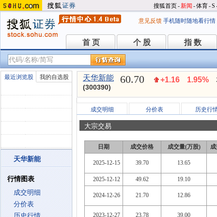
搜狐首页
-
新闻
-
体育
-
S
意见反馈
手机随时随地看行情
首 页
个 股
指 数
首 页
个 股
指 数
60.70
最近浏览股
我的自选股
天华新能
+1.16
1.95%
(300390)
成交明细
分价表
历史行
大宗交易
日期
成交价格
成交量(万股)
成
天华新能
2025-12-15
39.70
13.65
行情图表
2025-12-12
49.62
19.10
成交明细
2024-12-26
21.70
12.86
分价表
2023-12-27
23.78
39.00
历史行情