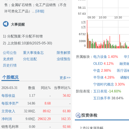
售；金属矿石销售；化工产品销售（不含
许可类化工产品）...
[详细]
大事提醒
1)
分配预案:不分配不转增
2)
上次除权:10派6(2025-05-30)
公司公告
重大事项备忘
限售解禁
所属板块：
电力设备
1.40%
华
龙虎榜
分红送配
业绩预告
OLED
4.12%
融资
历史行情
中盘
2.98%
医疗器
个股概况
半导体
4.28%
磷酸
更多>>
宁德时代概念
3.30%
2026-03-31
数值
同比%
当季环比%
阶段表现：
五日表现
-14.60%
每股收益
1.17
-
56.82
五日换手率
38.64%
每股净资产
14.86
8.68
-
主营收入
32.00亿
89.62
61.80
投资体检
净利润
9.69亿
29632.29
162.35
销售毛利率
0.00
-
92.66
上市以来涨跌幅