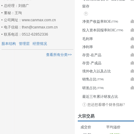
总经理：刘德广
留存
董秘：王珣
公司网址：www.canmax.com.cn
净资产收益率ROE
电子信箱：thxn@canmax.com.cn
投入资本回报率ROIC
联系电话：0512-62852336
毛利率
股本结构
管理层
经营情况
净利率
查看所有分类>>
存货-在产品
存货-产成品
境外收入以及占比
销售占比
研发占比
最近三年累计研发占比
您还想看哪个财务指标?
大宗交易
成交价
平均溢价