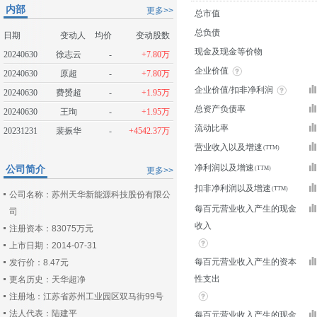
内部
更多>>
总市值
总负债
日期
变动人
均价
变动股数
现金及现金等价物
20240630
徐志云
-
+7.80万
企业价值
20240630
原超
-
+7.80万
企业价值/扣非净利润
20240630
费赟超
-
+1.95万
总资产负债率
20240630
王珣
-
+1.95万
流动比率
20231231
裴振华
-
+4542.37万
营业收入以及增速
净利润以及增速
公司简介
更多>>
扣非净利润以及增速
公司名称：苏州天华新能源科技股份有限公
每百元营业收入产生的现金
司
收入
注册资本：83075万元
上市日期：2014-07-31
每百元营业收入产生的资本
发行价：8.47元
性支出
更名历史：天华超净
注册地：江苏省苏州工业园区双马街99号
法人代表：陆建平
每百元营业收入产生的现金