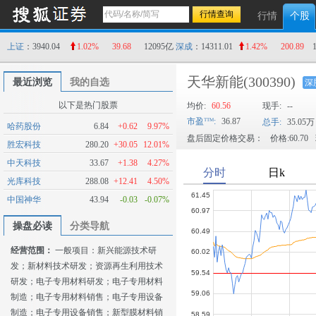
行情
个股
上证
：3940.04
1.02%
39.68
12095亿
深成
：14311.01
1.42%
200.89
天华新能
(300390)
最近浏览
我的自选
深
以下是热门股票
均价:
60.56
现手:
--
市盈
:
36.87
总手:
35.05万
哈药股份
6.84
+0.62
9.97%
盘后固定价格交易：
价格:60.70
胜宏科技
280.20
+30.05
12.01%
中天科技
33.67
+1.38
4.27%
光库科技
288.08
+12.41
4.50%
中国神华
43.94
-0.03
-0.07%
操盘必读
分类导航
经营范围：
一般项目：新兴能源技术研
发；新材料技术研发；资源再生利用技术
研发；电子专用材料研发；电子专用材料
制造；电子专用材料销售；电子专用设备
制造；电子专用设备销售；新型膜材料销