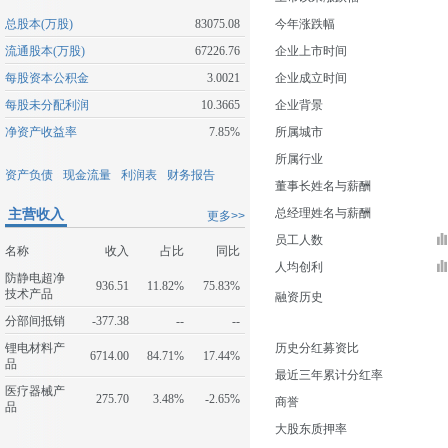
总股本(万股)
83075.08
今年涨跌幅
流通股本(万股)
67226.76
企业上市时间
每股资本公积金
3.0021
企业成立时间
每股未分配利润
10.3665
企业背景
净资产收益率
7.85%
所属城市
所属行业
资产负债
现金流量
利润表
财务报告
董事长姓名与薪酬
主营收入
总经理姓名与薪酬
更多>>
员工人数
名称
收入
占比
同比
人均创利
防静电超净
936.51
11.82%
75.83%
技术产品
融资历史
分部间抵销
-377.38
--
--
锂电材料产
历史分红募资比
6714.00
84.71%
17.44%
品
最近三年累计分红率
医疗器械产
275.70
3.48%
-2.65%
商誉
品
大股东质押率