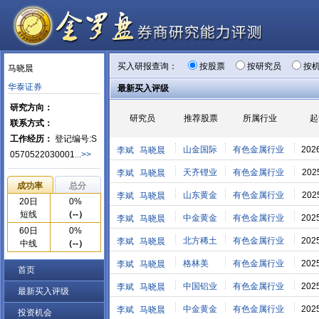
买入研报查询：
按股票
按研究员
按
马晓晨
华泰证券
最新买入评级
研究方向：
研究员
推荐股票
所属行业
起
联系方式：
工作经历：
登记编号:S
山金国际
有色金属行业
202
李斌
马晓晨
0570522030001
...>>
天齐锂业
有色金属行业
202
李斌
马晓晨
成功率
总分
山东黄金
有色金属行业
202
李斌
马晓晨
20日
0%
短线
（--）
中金黄金
有色金属行业
202
李斌
马晓晨
60日
0%
北方稀土
有色金属行业
202
李斌
马晓晨
中线
（--）
格林美
有色金属行业
202
李斌
马晓晨
首页
中国铝业
有色金属行业
202
李斌
马晓晨
最新买入评级
中金黄金
有色金属行业
202
李斌
马晓晨
投资机会