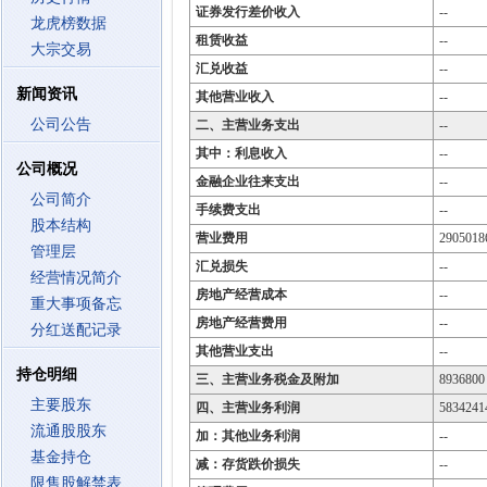
证券发行差价收入
--
龙虎榜数据
租赁收益
--
大宗交易
汇兑收益
--
新闻资讯
其他营业收入
--
公司公告
二、主营业务支出
--
其中：利息收入
--
公司概况
金融企业往来支出
--
公司简介
手续费支出
--
股本结构
营业费用
2905018
管理层
汇兑损失
--
经营情况简介
房地产经营成本
--
重大事项备忘
房地产经营费用
--
分红送配记录
其他营业支出
--
持仓明细
三、主营业务税金及附加
8936800
主要股东
四、主营业务利润
5834241
流通股股东
加：其他业务利润
--
基金持仓
减：存货跌价损失
--
限售股解禁表