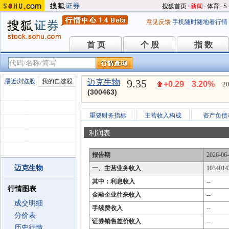
搜狐首页
-
新闻
-
体育
-
S
意见反馈
手机随时随地看行情
首 页
个 股
指 数
首 页
个 股
指 数
9.35
最近浏览股
我的自选股
迈克生物
+0.29
3.20%
20
(300463)
重要财务指标
主营收入构成
资产负债
利润表
报告期
2026-06
迈克生物
一、主营业务收入
1034014
其中：利息收入
--
行情图表
金融企业往来收入
--
成交明细
手续费收入
--
分价表
证券销售差价收入
--
历史行情