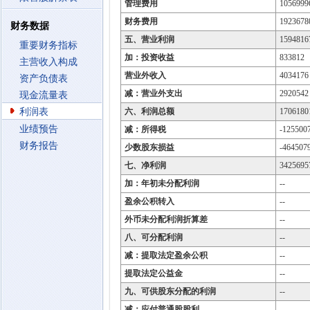
管理费用
1056999
财务费用
1923678
财务数据
五、营业利润
1594816
重要财务指标
加：投资收益
833812
主营收入构成
营业外收入
4034176
资产负债表
减：营业外支出
2920542
现金流量表
利润表
六、利润总额
1706180
业绩预告
减：所得税
-125500
财务报告
少数股东损益
-464507
七、净利润
3425695
加：年初未分配利润
--
盈余公积转入
--
外币未分配利润折算差
--
八、可分配利润
--
减：提取法定盈余公积
--
提取法定公益金
--
九、可供股东分配的利润
--
减：应付普通股股利
--