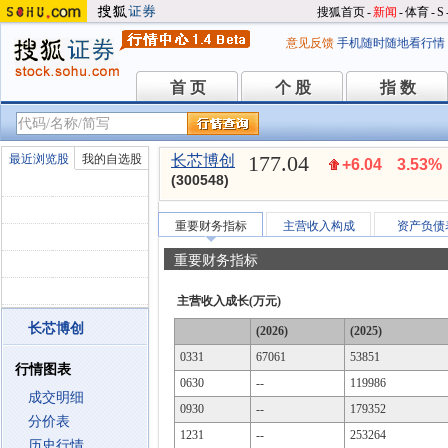
搜狐首页
-
新闻
-
体育
-
S
意见反馈
手机随时随地看行情
首 页
个 股
指 数
首 页
个 股
指 数
177.04
最近浏览股
我的自选股
长芯博创
+6.04
3.53%
(300548)
重要财务指标
主营收入构成
资产负债
重要财务指标
主营收入成长(万元)
长芯博创
(2026)
(2025)
0331
67061
53851
行情图表
0630
--
119986
成交明细
0930
--
179352
分价表
1231
--
253264
历史行情