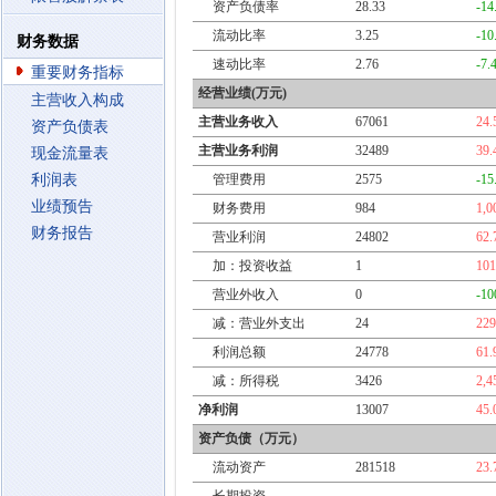
资产负债率
28.33
-14
流动比率
3.25
-10
财务数据
速动比率
2.76
-7.
重要财务指标
经营业绩(万元)
主营收入构成
主营业务收入
67061
24
资产负债表
主营业务利润
32489
39
现金流量表
利润表
管理费用
2575
-15
业绩预告
财务费用
984
1,0
财务报告
营业利润
24802
62
加：投资收益
1
10
营业外收入
0
-10
减：营业外支出
24
22
利润总额
24778
61
减：所得税
3426
2,4
净利润
13007
45
资产负债（万元）
流动资产
281518
23