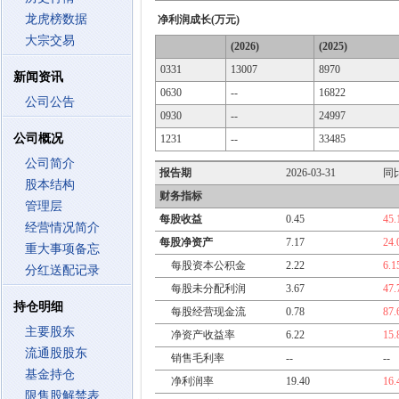
龙虎榜数据
净利润成长(万元)
大宗交易
(2026)
(2025)
0331
13007
8970
新闻资讯
0630
--
16822
公司公告
0930
--
24997
公司概况
1231
--
33485
公司简介
报告期
2026-03-31
同
股本结构
财务指标
管理层
每股收益
0.45
45
经营情况简介
每股净资产
7.17
24
重大事项备忘
每股资本公积金
2.22
6.
分红送配记录
每股未分配利润
3.67
47
持仓明细
每股经营现金流
0.78
87
主要股东
净资产收益率
6.22
15
流通股股东
销售毛利率
--
--
基金持仓
净利润率
19.40
16
限售股解禁表