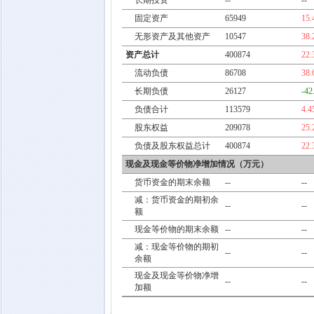
长期投资
--
--
固定资产
65949
15
无形资产及其他资产
10547
38
资产总计
400874
22
流动负债
86708
38
长期负债
26127
-42
负债合计
113579
4.
股东权益
209078
25
负债及股东权益总计
400874
22
现金及现金等价物净增加情况（万元）
货币资金的期末余额
--
--
减：货币资金的期初余
--
--
额
现金等价物的期末余额
--
--
减：现金等价物的期初
--
--
余额
现金及现金等价物净增
--
--
加额