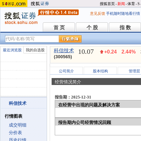
搜狐首页
-
新闻
-
体育
-
S
意见反馈
手机随时随地看行情
首 页
个 股
指 数
首 页
个 股
指 数
10.07
最近浏览股
我的自选股
科信技术
+0.24
2.44%
(300565)
公司简介
股本结构
管理层
经营情况简介
报告期：2025-12-31
科信技术
在经营中出现的问题及解决方案
行情图表
报告期内公司经营情况回顾
成交明细
分价表
历史行情