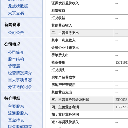
证券发行差价收入
--
龙虎榜数据
租赁收益
--
大宗交易
汇兑收益
--
新闻资讯
其他营业收入
--
公司公告
二、主营业务支出
--
其中：利息收入
--
公司概况
金融企业往来支出
--
公司简介
手续费支出
--
股本结构
营业费用
1571191
管理层
汇兑损失
--
经营情况简介
房地产经营成本
--
重大事项备忘
房地产经营费用
--
分红送配记录
其他营业支出
--
持仓明细
三、主营业务税金及附加
2599933
主要股东
四、主营业务利润
1177223
流通股股东
加：其他业务利润
--
基金持仓
减：存货跌价损失
--
限售股解禁表