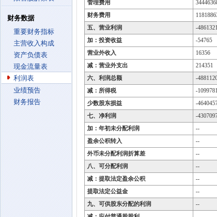
管理费用
3444636
财务费用
1181886
财务数据
五、营业利润
-486132
重要财务指标
加：投资收益
-54765
主营收入构成
营业外收入
16356
资产负债表
减：营业外支出
214351
现金流量表
利润表
六、利润总额
-488112
业绩预告
减：所得税
-109978
财务报告
少数股东损益
-464045
七、净利润
-430709
加：年初未分配利润
--
盈余公积转入
--
外币未分配利润折算差
--
八、可分配利润
--
减：提取法定盈余公积
--
提取法定公益金
--
九、可供股东分配的利润
--
减：应付普通股股利
--