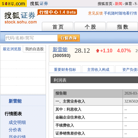
搜狐首页
-
新闻
-
体育
-
S
意见反馈
手机随时随地看行情
首 页
个 股
指 数
首 页
个 股
指 数
28.12
最近浏览股
我的自选股
新雷能
+1.10
4.07%
2
(300593)
重要财务指标
主营收入构成
资产负债
利润表
报告期
2026-03
新雷能
一、主营业务收入
3236502
其中：利息收入
--
行情图表
金融企业往来收入
--
成交明细
手续费收入
--
分价表
证券销售差价收入
--
历史行情