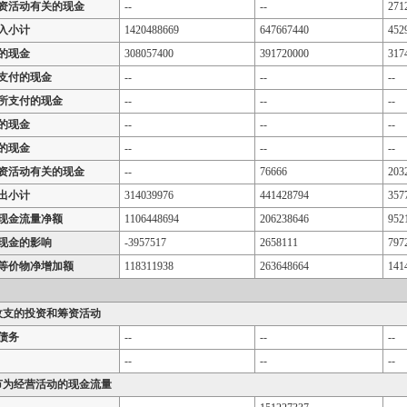
资活动有关的现金
--
--
271
入小计
1420488669
647667440
452
的现金
308057400
391720000
317
支付的现金
--
--
--
所支付的现金
--
--
--
的现金
--
--
--
的现金
--
--
--
资活动有关的现金
--
76666
203
出小计
314039976
441428794
357
现金流量净额
1106448694
206238646
952
现金的影响
-3957517
2658111
797
等价物净增加额
118311938
263648664
141
收支的投资和筹资活动
债务
--
--
--
--
--
--
节为经营活动的现金流量