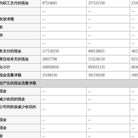
为职工支付的现金
97514685
357331536
251
--
--
--
发放净额
--
--
--
款
--
--
--
加
--
--
--
--
--
--
务支付的现金
117120259
409138821
402
营活动有关的现金
29637708
153238110
925
出小计
268950916
995921135
803
现金流量净额
25188216
301230168
160
动产生的现金流量净额
现金
--
--
--
减少收回的现金
--
--
--
公司间拆放减少收回的
--
--
--
现金
--
--
--
现金
--
--
--
金
--
--
--