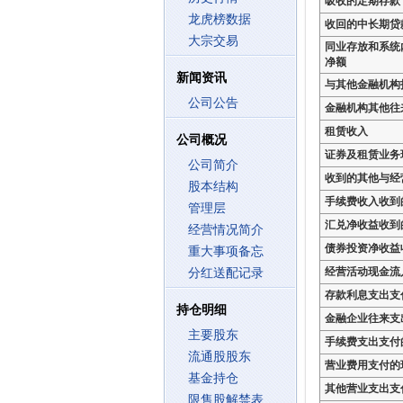
吸收的定期存款
龙虎榜数据
收回的中长期贷
大宗交易
同业存放和系统
净额
新闻资讯
与其他金融机构
公司公告
金融机构其他往
租赁收入
公司概况
证券及租赁业务
公司简介
收到的其他与经
股本结构
手续费收入收到
管理层
汇兑净收益收到
经营情况简介
债券投资净收益
重大事项备忘
经营活动现金流
分红送配记录
存款利息支出支
持仓明细
金融企业往来支
主要股东
手续费支出支付
流通股股东
营业费用支付的
基金持仓
其他营业支出支
限售股解禁表