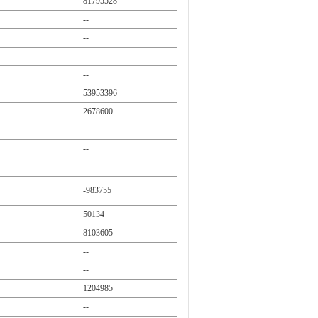
81795528
--
--
--
--
53953396
2678600
--
--
--
-983755
50134
8103605
--
--
1204985
--