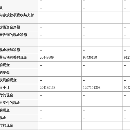
--
--
--
款
--
--
--
内存放款项吸收与支付
--
--
--
拆借资金净额
--
--
--
来收到的现金净额
--
--
--
--
--
--
现金增加净额
--
--
--
营活动有关的现金
20449809
97436130
912
的现金
--
--
--
的现金
--
--
--
收到的现金
--
--
--
入小计
294139133
1297151303
964
付的现金
--
--
--
出支付的现金
--
--
--
的现金
--
--
--
现金
--
--
--
付的现金
--
--
--