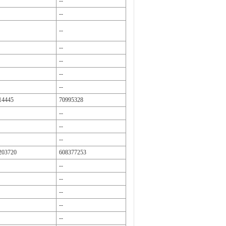
--
--
--
--
--
--
--
14445
70995328
--
--
--
203720
608377253
--
--
--
--
--