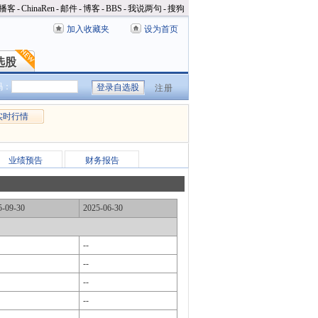
播客
-
ChinaRen
-
邮件
-
博客
-
BBS
-
我说两句
-
搜狗
加入收藏夹
设为首页
选股
选股
码：
注册
实时行情
业绩预告
财务报告
5-09-30
2025-06-30
--
--
--
--