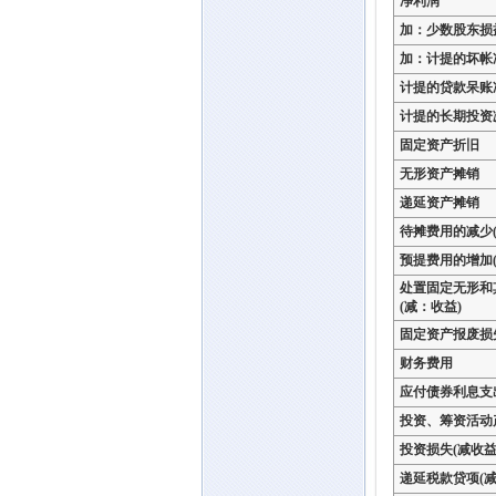
净利润
加：少数股东损
加：计提的坏帐
计提的贷款呆账
计提的长期投资
固定资产折旧
无形资产摊销
递延资产摊销
待摊费用的减少(
预提费用的增加(
处置固定无形和
(减：收益)
固定资产报废损
财务费用
应付债券利息支
投资、筹资活动
投资损失(减收益
递延税款贷项(减