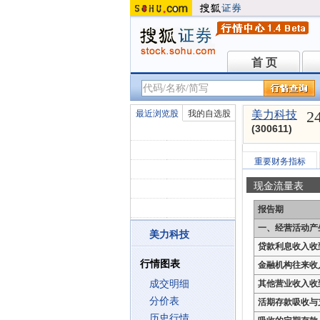
首 页
首 页
2
最近浏览股
我的自选股
美力科技
(300611)
重要财务指标
现金流量表
报告期
一、经营活动产
美力科技
贷款利息收入收
行情图表
金融机构往来收
成交明细
其他营业收入收
分价表
活期存款吸收与
历史行情