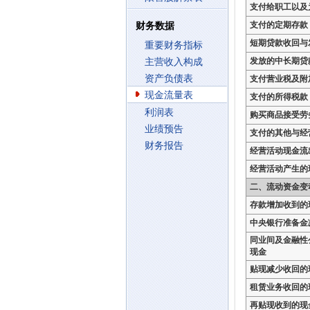
支付给职工以及
支付的定期存款
财务数据
短期贷款收回与
重要财务指标
发放的中长期贷
主营收入构成
资产负债表
支付营业税及附
现金流量表
支付的所得税款
利润表
购买商品接受劳
业绩预告
支付的其他与经
财务报告
经营活动现金流
经营活动产生的
二、流动资金变
存款增加收到的
中央银行准备金
同业间及金融性
现金
贴现减少收回的
租赁业务收回的
再贴现收到的现