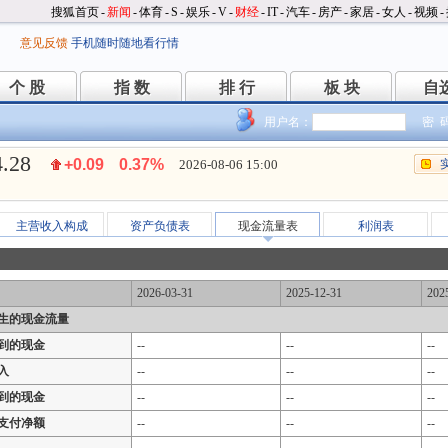
搜狐首页
-
新闻
-
体育
-
S
-
娱乐
-
V
-
财经
-
IT
-
汽车
-
房产
-
家居
-
女人
-
视频
-
意见反馈
手机随时随地看行情
个 股
指 数
排 行
板 块
自
个 股
指 数
排 行
板 块
自
用户名：
密 
4.28
+0.09
0.37%
2026-08-06 15:00
主营收入构成
资产负债表
现金流量表
利润表
2026-03-31
2025-12-31
202
生的现金流量
到的现金
--
--
--
入
--
--
--
到的现金
--
--
--
支付净额
--
--
--