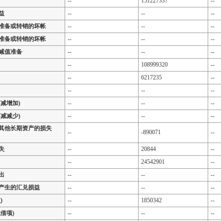
--
151227337
--
益
--
--
--
准备或转销的坏帐
--
--
--
准备或转销的坏帐
--
--
--
减值准备
--
--
--
--
108999320
--
--
6217235
--
--
--
--
减增加)
--
--
--
减减少)
--
--
--
其他长期资产的损失
--
-890071
--
失
--
20844
--
--
24542901
--
出
--
--
--
产生的汇兑损益
--
--
--
)
--
1850342
--
借项)
--
--
--