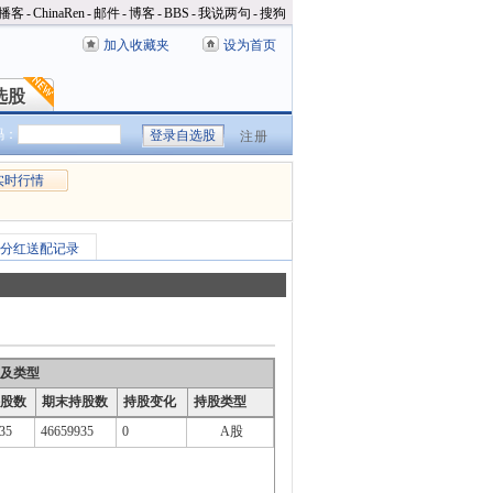
播客
-
ChinaRen
-
邮件
-
博客
-
BBS
-
我说两句
-
搜狗
加入收藏夹
设为首页
选股
选股
码：
注册
实时行情
分红送配记录
及类型
股数
期末持股数
持股变化
持股类型
35
46659935
0
A股