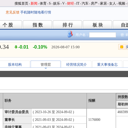
搜狐首页
-
新闻
-
体育
-
S
-
娱乐
-
V
-
财经
-
IT
-
汽车
-
房产
-
家居
-
女人
-
视频
-
意见反馈
手机随时随地看行情
个 股
指 数
排 行
板 块
自
个 股
指 数
排 行
板 块
自
用户名：
密 
0.34
-0.01
-0.10%
2026-08-07 15:00
股本结构
管理层
经营情况简介
重大事项备忘
持股数
职务
报酬
期初持
审计委员会委员
( 2023-10-26 至 2024-09-02 )
466599
董事长
( 2021-09-03 至 2024-09-02 )
1176000
非独立董事
( 2021-09-03 至 2024-09-02 )