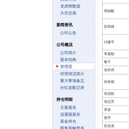
龙虎榜数据
周淑毅
大宗交易
新闻资讯
彭劲雄
公司公告
付建平
公司概况
公司简介
李嘉聪
股本结构
黎干
管理层
张庆伟
经营情况简介
重大事项备忘
何裕炳
分红送配记录
张启枝
持仓明细
张志芳
主要股东
李泉
流通股股东
曾萍
基金持仓
彭说龙
限售股解禁表