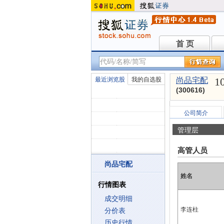
首 页
首 页
1
最近浏览股
我的自选股
尚品宅配
(300616)
公司简介
管理层
高管人员
尚品宅配
姓名
行情图表
成交明细
李连柱
分价表
历史行情