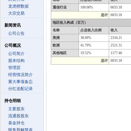
龙虎榜数据
通信行业
100.00%
6033.18
大宗交易
总计
6033.18
地区收入构成（百万）
新闻资讯
名称
占总收入比例
收入
公司公告
美洲
38.69%
2334.21
公司概况
欧洲
41.79%
2521.51
其他地区
19.52%
1177.46
公司简介
股本结构
总计
6033.18
管理层
经营情况简介
重大事项备忘
分红送配记录
持仓明细
主要股东
流通股股东
基金持仓
限售股解禁表