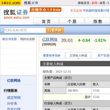
搜狐首页
-
新闻
-
体育
-
S
意见反馈
手机随时随地看行情
首 页
个 股
指 数
首 页
个 股
指 数
39.01
最近浏览股
我的自选股
亿联网络
-0.64
-1.61%
(300628)
重要财务指标
主营收入构成
资产负债
主要收入构成
报告期：
2025-12-31
主营产品构成（百万）
亿联网络
名称
占总收入比例
收入
行情图表
其他
100.00%
15.62
总计
15.62
成交明细
分价表
行业收入构成（百万）
历史行情
名称
占总收入比例
收入