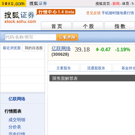
搜狐首页
-
新闻
-
体育
-
S
意见反馈
手机随时随地看行情
首 页
个 股
指 数
首 页
个 股
指 数
39.18
最近浏览股
我的自选股
亿联网络
-0.47
-1.19%
(300628)
主要股东
流通股股东
基金持
限售股解禁表
亿联网络
行情图表
成交明细
分价表
历史行情