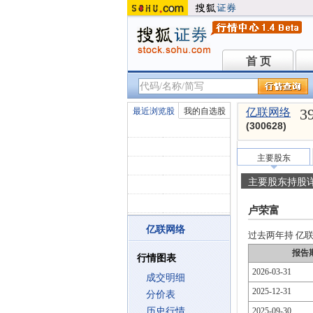
首 页
首 页
3
最近浏览股
我的自选股
亿联网络
(300628)
主要股东
主要股东持股
卢荣富
亿联网络
过去两年持 亿联网
报告
行情图表
2026-03-31
成交明细
2025-12-31
分价表
历史行情
2025-09-30