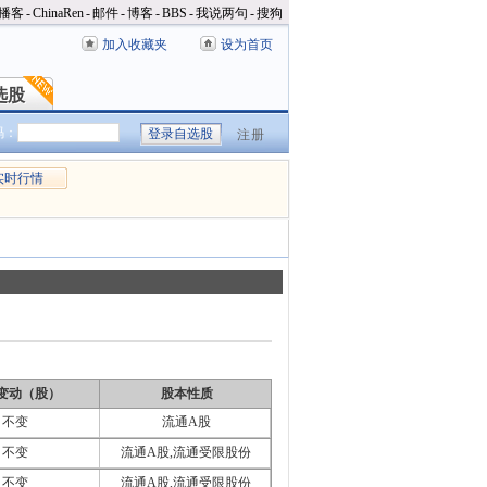
播客
-
ChinaRen
-
邮件
-
博客
-
BBS
-
我说两句
-
搜狗
加入收藏夹
设为首页
选股
选股
码：
注册
实时行情
变动（股）
股本性质
不变
流通A股
不变
流通A股,流通受限股份
不变
流通A股,流通受限股份