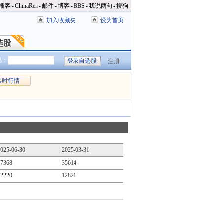
播客
-
ChinaRen
-
邮件
-
博客
-
BBS
-
我说两句
-
搜狗
加入收藏夹
设为首页
选股
选股
码：
注册
实时行情
2025-06-30
2025-03-31
37368
35614
12220
12821