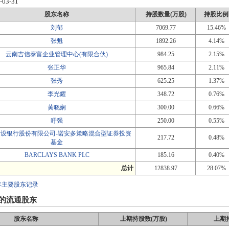
-03-31
股东名称
持股数量(万股)
持股比例
刘郁
7069.77
15.46%
张魁
1892.26
4.14%
云南吉信泰富企业管理中心(有限合伙)
984.25
2.15%
张正华
965.84
2.11%
张秀
625.25
1.37%
李光耀
348.72
0.76%
黄晓娴
300.00
0.66%
吁强
250.00
0.55%
建设银行股份有限公司-诺安多策略混合型证券投资
217.72
0.48%
基金
BARCLAYS BANK PLC
185.16
0.40%
总计
12838.97
28.07%
年主要股东记录
的流通股东
股东名称
上期持股数(万股)
上期