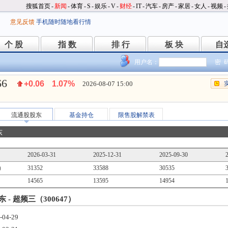
搜狐首页
-
新闻
-
体育
-
S
-
娱乐
-
V
-
财经
-
IT
-
汽车
-
房产
-
家居
-
女人
-
视频
-
意见反馈
手机随时随地看行情
个 股
指 数
排 行
板 块
自
个 股
指 数
排 行
板 块
自
用户名：
密 
66
+0.06
1.07%
2026-08-07 15:00
流通股股东
基金持仓
限售股解禁表
东
2026-03-31
2025-12-31
2025-09-30
）
31352
33588
30535
14565
13595
14954
- 超频三（300647）
-04-29