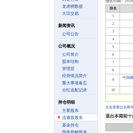
报告日期：
2026
龙虎榜数据
排名
大宗交易
1
2
新闻资讯
3
公司公告
4
公司概况
5
公司简介
6
股本结构
7
管理层
8
经营情况简介
中国
9
重大事项备忘
分红送配记录
10
持仓明细
点击查看过去两
主要股东
退出本期前十
流通股股东
基金持仓
限售股解禁表