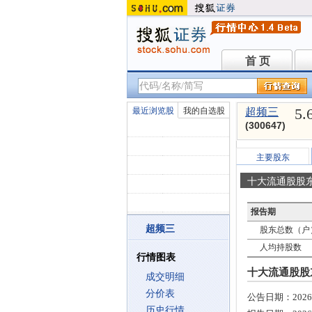
首 页
首 页
5.
最近浏览股
我的自选股
超频三
(300647)
主要股东
十大流通股股
报告期
超频三
股东总数（户
人均持股数
行情图表
十大流通股股东 
成交明细
分价表
公告日期：
2026
历史行情