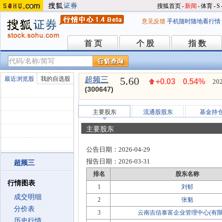
搜狐首页
-
新闻
-
体育
-
S
意见反馈
手机随时随地看行情
首 页
个 股
指 数
首 页
个 股
指 数
5.60
最近浏览股
我的自选股
超频三
+0.03
0.54%
202
(300647)
主要股东
流通股股东
基金持
主要股东
公告日期：
2026-04-29
报告日期：
2026-03-31
超频三
排名
股东名称
行情图表
1
刘郁
成交明细
2
张魁
分价表
3
云南吉信泰富企业管理中心(有限
历史行情