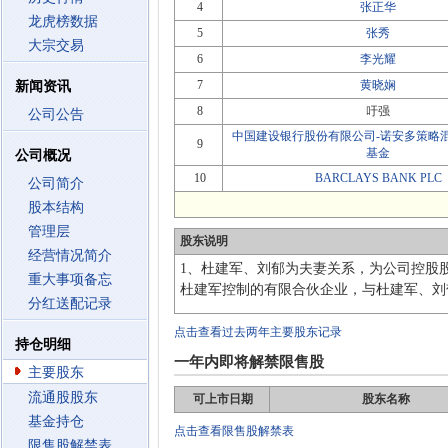
4
张正华
龙虎榜数据
5
张秀
大宗交易
6
李光耀
7
黄晓娴
新闻资讯
8
吁强
公司公告
中国建设银行股份有限公司-诺安多策略
9
基金
公司概况
10
BARCLAYS BANK PLC
公司简介
股本结构
管理层
股东说明
经营情况简介
1、杜建军、刘郁为夫妻关系，为公司控股
重大事项备忘
杜建军控制的有限合伙企业，与杜建军、刘
分红送配记录
点击查看过去两年主要股东记录
持仓明细
一年内即将解禁限售股
主要股东
流通股股东
可上市日期
股东名称
基金持仓
点击查看限售股解禁表
限售股解禁表