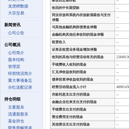
吸收的定期存款
--
龙虎榜数据
收回的中长期贷款
--
大宗交易
同业存放和系统内存放款项吸收与支付
--
净额
新闻资讯
与其他金融机构拆借资金净额
--
公司公告
金融机构其他往来收到的现金净额
--
租赁收入
--
公司概况
证券及租赁业务现金增加净额
--
公司简介
收到的其他与经营活动有关的现金
2284813
股本结构
手续费收入收到的现金
--
管理层
汇兑净收益收到的现金
--
经营情况简介
债券投资净收益收到的现金
--
重大事项备忘
经营活动现金流入小计
4898145
分红送配记录
存款利息支出支付的现金
--
持仓明细
金融企业往来支出支付的现金
--
主要股东
手续费支出支付的现金
--
流通股股东
营业费用支付的现金
--
基金持仓
其他营业支出支付的现金
--
限售股解禁表