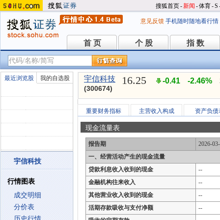
搜狐首页
-
新闻
-
体育
-
S
意见反馈
手机随时随地看行情
首 页
个 股
指 数
首 页
个 股
指 数
16.25
最近浏览股
我的自选股
宇信科技
-0.41
-2.46%
(300674)
重要财务指标
主营收入构成
资产负债
现金流量表
报告期
2026-03
一、经营活动产生的现金流量
宇信科技
贷款利息收入收到的现金
--
行情图表
金融机构往来收入
--
成交明细
其他营业收入收到的现金
--
分价表
活期存款吸收与支付净额
--
历史行情