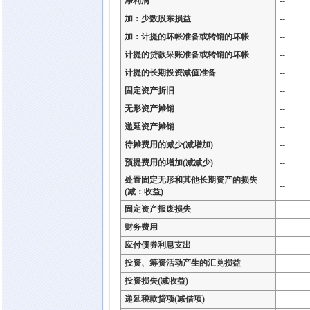
净利润
--
加：少数股东损益
--
加：计提的坏帐准备或转销的坏帐
--
计提的贷款呆账准备或转销的坏帐
--
计提的长期投资减值准备
--
固定资产折旧
--
无形资产摊销
--
递延资产摊销
--
待摊费用的减少(减增加)
--
预提费用的增加(减减少)
--
处置固定无形和其他长期资产的损失
--
(减：收益)
固定资产报废损失
--
财务费用
--
应付债券利息支出
--
投资、筹资活动产生的汇兑损益
--
投资损失(减收益)
--
递延税款贷项(减借项)
--