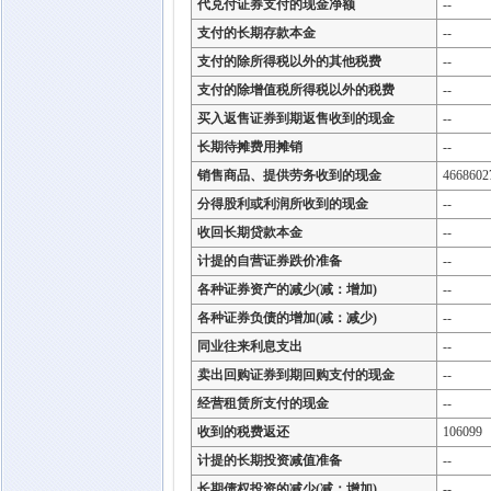
代兑付证券支付的现金净额
--
支付的长期存款本金
--
支付的除所得税以外的其他税费
--
支付的除增值税所得税以外的税费
--
买入返售证券到期返售收到的现金
--
长期待摊费用摊销
--
销售商品、提供劳务收到的现金
4668602
分得股利或利润所收到的现金
--
收回长期贷款本金
--
计提的自营证券跌价准备
--
各种证券资产的减少(减：增加)
--
各种证券负债的增加(减：减少)
--
同业往来利息支出
--
卖出回购证券到期回购支付的现金
--
经营租赁所支付的现金
--
收到的税费返还
106099
计提的长期投资减值准备
--
长期债权投资的减少(减：增加)
--