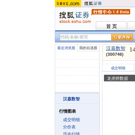
首 页
首 页
1
最近浏览股
我的自选股
汉嘉数智
(300746)
成交明细
龙虎榜数据
汉嘉数智
行情图表
成交明细
分价表
历史行情