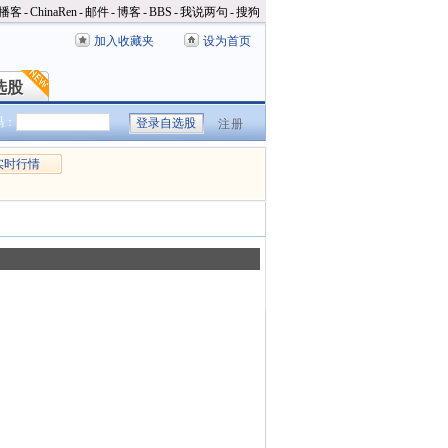
播客
-
ChinaRen
-
邮件
-
博客
-
BBS
-
我说两句
-
搜狗
加入收藏夹
设为首页
选股
选股
码：
注册
实时行情