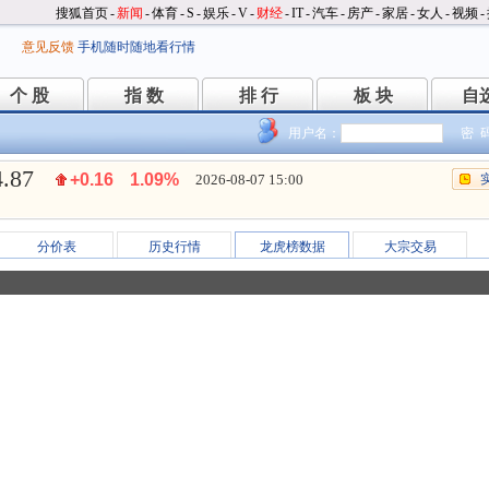
搜狐首页
-
新闻
-
体育
-
S
-
娱乐
-
V
-
财经
-
IT
-
汽车
-
房产
-
家居
-
女人
-
视频
-
意见反馈
手机随时随地看行情
个 股
指 数
排 行
板 块
自
个 股
指 数
排 行
板 块
自
用户名：
密 
4.87
+0.16
1.09%
2026-08-07 15:00
分价表
历史行情
龙虎榜数据
大宗交易