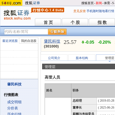
搜狐首页
-
新闻
-
体育
-
S
意见反馈
手机随时随地看行情
首 页
个 股
指 数
首 页
个 股
指 数
25.57
最近浏览股
我的自选股
肇民科技
-0.05
-0.20%
(301000)
公司简介
股本结构
管理层
管理层
高管人员
肇民科技
姓名
职务
行情图表
总经理
( 2019-05-28 
成交明细
董事长
( 2025-06-26
分价表
薪酬与考核委员
历史行情