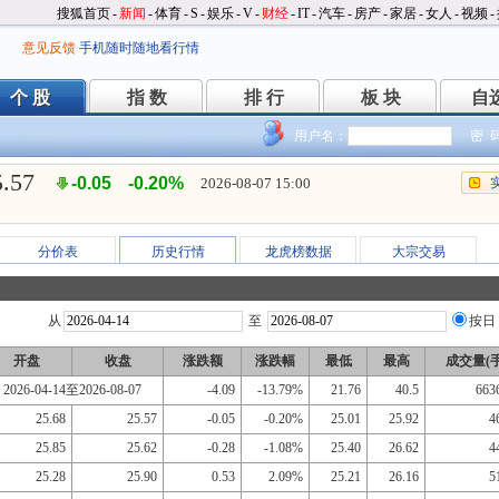
搜狐首页
-
新闻
-
体育
-
S
-
娱乐
-
V
-
财经
-
IT
-
汽车
-
房产
-
家居
-
女人
-
视频
-
意见反馈
手机随时随地看行情
个 股
指 数
排 行
板 块
自
个 股
指 数
排 行
板 块
自
用户名：
密 
5.57
-0.05
-0.20%
2026-08-07 15:00
分价表
历史行情
龙虎榜数据
大宗交易
从
至
按日
开盘
收盘
涨跌额
涨跌幅
最低
最高
成交量(手
2026-04-14至2026-08-07
-4.09
-13.79%
21.76
40.5
663
25.68
25.57
-0.05
-0.20%
25.01
25.92
4
25.85
25.62
-0.28
-1.08%
25.40
26.62
4
25.28
25.90
0.53
2.09%
25.21
26.16
5