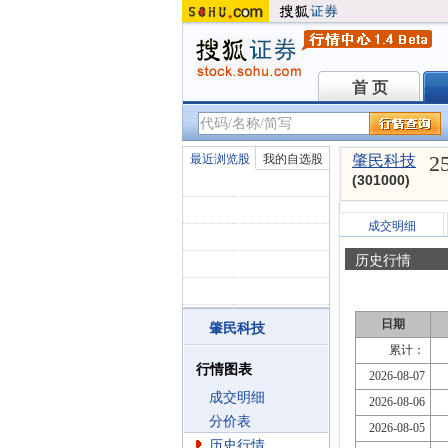
首 页
首 页
2
最近浏览股
我的自选股
肇民科技
(301000)
成交明细
历史行情
日期
肇民科技
累计：
行情图表
2026-08-07
成交明细
2026-08-06
分价表
2026-08-05
历史行情