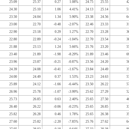
25.09
25.37
0.27
1.08%
24.75
25.55
4
24.30
25.10
1.06
4.41%
24.13
25.14
5
23.50
24.04
1.34
5.90%
23.38
24.56
6
23.00
22.70
-0.48
-2.07%
22.46
23.33
3
22.90
23.18
0.29
1.27%
22.70
23.28
3
22.80
22.89
-0.24
-1.04%
22.70
23.54
3
21.88
23.13
1.24
5.66%
21.76
23.20
5
23.40
21.89
-1.98
-8.29%
21.89
23.46
6
23.96
23.87
-0.21
-0.87%
23.56
24.20
5
24.39
24.08
-0.41
-1.67%
23.84
24.49
3
24.00
24.49
0.37
1.53%
23.23
24.63
5
25.89
24.12
-1.66
-6.44%
23.50
26.22
5
26.96
25.78
-1.07
-3.99%
25.62
27.29
5
25.73
26.85
0.63
2.40%
25.65
27.50
4
26.40
26.22
-0.06
-0.23%
25.65
26.85
3
25.82
26.28
0.46
1.78%
25.65
26.38
3
27.60
25.82
-2.20
-7.85%
25.76
27.62
6