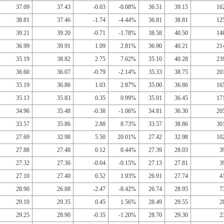
37.09
37.43
-0.03
-0.08%
36.51
39.15
16
38.81
37.46
-1.74
-4.44%
36.81
38.81
12
39.21
39.20
-0.71
-1.78%
38.58
40.50
14
36.99
39.91
1.09
2.81%
36.90
40.21
21
35.19
38.82
2.75
7.62%
35.10
40.28
23
36.60
36.07
-0.79
-2.14%
35.33
38.75
20
35.19
36.86
1.03
2.87%
35.00
36.86
16
35.13
35.83
0.35
0.99%
35.01
36.45
17
34.96
35.48
-0.38
-1.06%
34.81
36.30
20
33.57
35.86
2.88
8.73%
33.57
38.86
30
27.69
32.98
5.50
20.01%
27.42
32.98
10
27.88
27.48
0.12
0.44%
27.39
28.03
3
27.32
27.36
-0.04
-0.15%
27.13
27.81
3
27.10
27.40
0.52
1.93%
26.91
27.74
4
28.90
26.88
-2.47
-8.42%
26.74
28.95
7
29.10
29.35
0.45
1.56%
28.49
29.55
2
29.25
28.90
-0.35
-1.20%
28.70
29.30
2