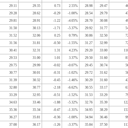
29.11
29.35
0.73
2.55%
28.98
29.47
4
29.28
28.62
-0.29
-1.00%
28.54
29.79
4
29.81
28.91
-1.22
-4.05%
28.70
30.08
4
31.50
30.13
-1.71
-5.37%
29.92
31.77
5
31.52
32.06
0.25
0.79%
30.86
32.50
7
31.56
31.81
-0.50
-1.55%
31.27
32.99
7
30.41
32.31
1.31
4.23%
29.20
33.00
11
29.53
31.00
1.01
3.37%
29.50
31.60
8
29.75
29.99
-0.02
-0.07%
29.45
30.74
5
30.77
30.01
-0.31
-1.02%
29.72
31.62
5
31.39
30.32
-0.45
-1.46%
30.29
31.60
4
32.80
30.77
-2.18
-6.62%
30.55
33.17
6
33.29
32.95
-0.51
-1.52%
31.53
33.29
7
34.63
33.46
-1.88
-5.32%
32.76
35.39
12
35.36
35.34
-0.47
-1.31%
34.95
38.29
15
36.27
35.81
-0.36
-1.00%
34.94
36.46
9
37.00
36.17
-1.26
-3.37%
35.84
37.50
11