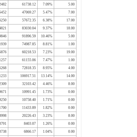
2482
61738.12
7.09%
5.00
5452
47069.27
5.47%
7.00
6250
57672.35
6.38%
17.00
4821
83030.04
9.37%
18.00
9846
91896.59
10.46%
5.00
1939
74987.85
8.81%
1.00
5876
60218.53
7.23%
19.00
1257
61155.06
7.47%
1.00
5268
72818.35
8.95%
4.00
1233
106917.51
13.14%
14.00
2309
32103.42
4.46%
8.00
9671
10991.45
1.73%
0.00
9250
10758.40
1.71%
0.00
1700
11433.89
1.82%
0.00
3998
20226.43
3.23%
8.00
8791
8403.07
1.26%
0.00
3738
6866.17
1.04%
0.00