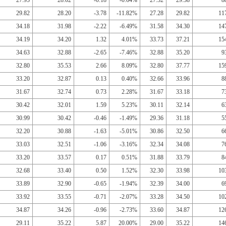
27.95
28.02
-0.18
-0.64%
27.32
29.38
8
29.82
28.20
-3.78
-11.82%
27.28
29.82
11
34.18
31.98
-2.22
-6.49%
31.58
34.30
14
34.19
34.20
1.32
4.01%
33.73
37.21
15
34.63
32.88
-2.65
-7.46%
32.88
35.20
9
32.80
35.53
2.66
8.09%
32.80
37.77
15
33.20
32.87
0.13
0.40%
32.66
33.96
8
31.67
32.74
0.73
2.28%
31.67
33.18
7
30.42
32.01
1.59
5.23%
30.11
32.14
6
30.99
30.42
-0.46
-1.49%
29.36
31.18
5
32.20
30.88
-1.63
-5.01%
30.86
32.50
6
33.03
32.51
-1.06
-3.16%
32.34
34.08
7
33.20
33.57
0.17
0.51%
31.88
33.79
8
32.68
33.40
0.50
1.52%
32.30
33.98
10
33.89
32.90
-0.65
-1.94%
32.39
34.00
6
33.92
33.55
-0.71
-2.07%
33.28
34.50
10
34.87
34.26
-0.96
-2.73%
33.60
34.87
12
29.11
35.22
5.87
20.00%
29.00
35.22
14