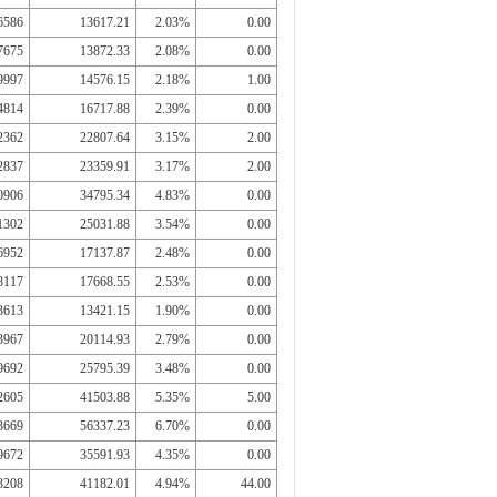
6586
13617.21
2.03%
0.00
7675
13872.33
2.08%
0.00
9997
14576.15
2.18%
1.00
4814
16717.88
2.39%
0.00
2362
22807.64
3.15%
2.00
2837
23359.91
3.17%
2.00
0906
34795.34
4.83%
0.00
1302
25031.88
3.54%
0.00
6952
17137.87
2.48%
0.00
8117
17668.55
2.53%
0.00
3613
13421.15
1.90%
0.00
3967
20114.93
2.79%
0.00
9692
25795.39
3.48%
0.00
2605
41503.88
5.35%
5.00
3669
56337.23
6.70%
0.00
9672
35591.93
4.35%
0.00
3208
41182.01
4.94%
44.00