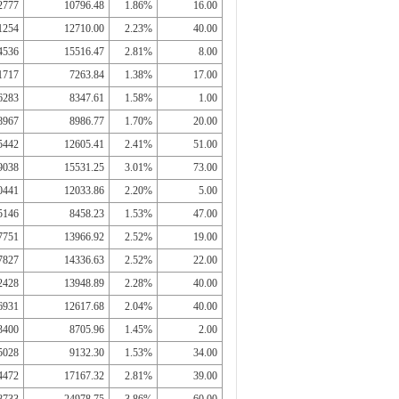
2777
10796.48
1.86%
16.00
1254
12710.00
2.23%
40.00
4536
15516.47
2.81%
8.00
1717
7263.84
1.38%
17.00
6283
8347.61
1.58%
1.00
8967
8986.77
1.70%
20.00
5442
12605.41
2.41%
51.00
9038
15531.25
3.01%
73.00
0441
12033.86
2.20%
5.00
5146
8458.23
1.53%
47.00
7751
13966.92
2.52%
19.00
7827
14336.63
2.52%
22.00
2428
13948.89
2.28%
40.00
6931
12617.68
2.04%
40.00
3400
8705.96
1.45%
2.00
5028
9132.30
1.53%
34.00
4472
17167.32
2.81%
39.00