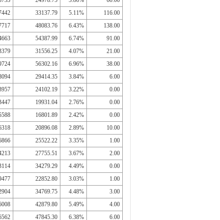
8733
24978.75
3.86%
60.00
7442
33137.79
5.11%
116.00
7717
48083.76
6.43%
138.00
4663
54387.99
6.74%
91.00
3379
31556.25
4.07%
21.00
9724
56302.16
6.96%
38.00
8094
29414.35
3.84%
6.00
3957
24102.19
3.22%
0.00
3447
19931.04
2.76%
0.00
5588
16801.89
2.42%
0.00
6318
20896.08
2.89%
10.00
6866
25522.22
3.35%
1.00
4213
27755.51
3.67%
2.00
3114
34279.29
4.49%
0.00
9477
22852.80
3.03%
1.00
2904
34769.75
4.48%
3.00
6008
42879.80
5.49%
4.00
6562
47845.30
6.38%
6.00