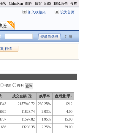
播客
-
ChinaRen
-
邮件
-
博客
-
BBS
-
我说两句
-
搜狗
加入收藏夹
设为首页
选股
选股
码：
注册
实时行情
按周
按月
)
成交金额(万)
换手率
盘后量(手)
6343
2157940.72
289.25%
1212
6675
11828.74
2.03%
4.00
4787
11597.82
1.95%
15.00
1656
13298.35
2.25%
59.00