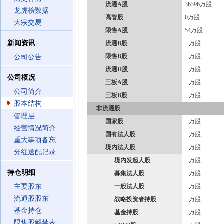
流通A股
36396万股
龙虎榜数据
高管股
0万股
大宗交易
限售A股
54万股
新闻资讯
流通B股
--万股
限售B股
--万股
公司公告
流通H股
--万股
公司概况
三板A股
--万股
公司简介
三板B股
--万股
股本结构
非流通股
管理层
国家股
--万股
经营情况简介
国有法人股
--万股
重大事项备忘
境内法人股
--万股
分红送配记录
境内发起人股
--万股
持仓明细
募集法人股
--万股
主要股东
一般法人股
--万股
流通股股东
战略投资者持股
--万股
基金持仓
基金持股
--万股
限售股解禁表