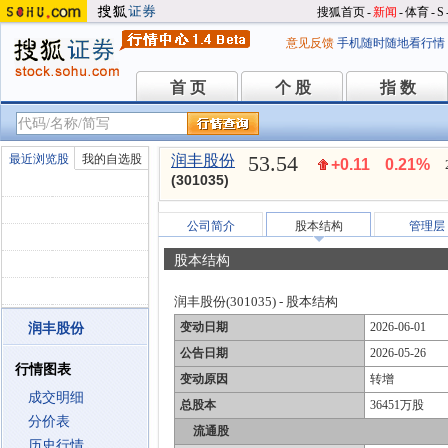
搜狐首页
-
新闻
-
体育
-
S
意见反馈
手机随时随地看行情
首 页
个 股
指 数
首 页
个 股
指 数
53.54
最近浏览股
我的自选股
润丰股份
+0.11
0.21%
(301035)
公司简介
股本结构
管理层
股本结构
润丰股份(301035) - 股本结构
变动日期
2026-06-01
润丰股份
公告日期
2026-05-26
行情图表
变动原因
转增
成交明细
总股本
36451万股
分价表
流通股
历史行情