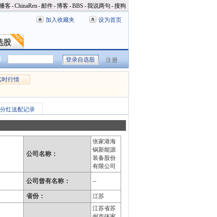
播客
-
ChinaRen
-
邮件
-
博客
-
BBS
-
我说两句
-
搜狗
加入收藏夹
设为首页
选股
选股
码：
注册
实时行情
分红送配记录
张家港海
锅新能源
公司名称：
装备股份
有限公司
公司曾有名称：
--
省份：
江苏
江苏省苏
州市张家