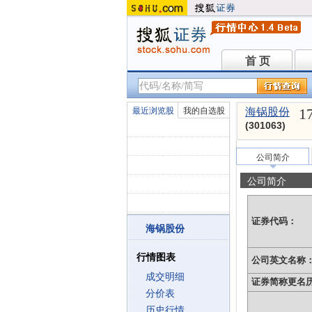
首 页
首 页
1
最近浏览股
我的自选股
海锅股份
(301063)
公司简介
公司简介
证券代码：
海锅股份
行情图表
公司英文名称
成交明细
证券简称更名
分价表
历史行情