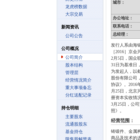
城市：
龙虎榜数据
大宗交易
办公地址：
联系电话：
新闻资讯
总经理：
公司公告
发行人系由海锅
公司概况
［2016］京会
公司简介
2月5日，国众
31日为基准日
股本结构
为发起人，以截至
管理层
股份有限公司，
经营情况简介
协议》。201
重大事项备忘
月25日，北京
分红送配记录
册资本实收情况
3月25日，公
持仓明细
照》。
主要股东
经营范围：
流通股股东
铸锻件、金属
基金持仓
商品及技术的
限售股解禁表