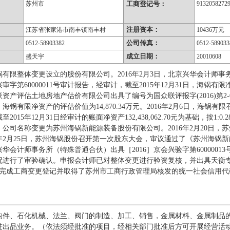
苏州市
工商登记号：
9132058272
注册资本：
江苏省张家港市南丰镇南丰村
10436万元
公司传真：
0512-58903382
0512-589033
成立日期：
盛天宇
20010608
有限整体变更设立的股份有限公司。2016年2月3日，北京兴华会计师
兴审字第60000011号审计报告，经审计，截至2015年12月31日，海锅有限净资产账
联资产评估土地房地产估价有限公司出具了编号为国众联评报字(2016)第2-0
，海锅有限净资产的评估价值为14,870.34万元。2016年2月6日，海
2015年12月31日经审计的账面净资产132,438,062.70元为基础，按1:0.
公司名称变更为苏州海锅新能源装备股份有限公司。2016年2月20日，
6年2月25日，苏州海锅股份召开第一次股东大会，审议通过了《苏州海锅新
兴华会计师事务所（特殊普通合伙）出具［2016］京会兴验字第600000
进行了审验确认。申报会计师已对整体变更进行验资复核，并出具天衡专字(20
司完成工商变更登记并取得了苏州市工商行政管理局核发的统一社会信用代码为913
构件、石化机械、法兰、阀门的制造、加工、销售，金属材料、金属制品
进出品业务。（依法须经批准的项目，经相关部门批准后方可开展经营活