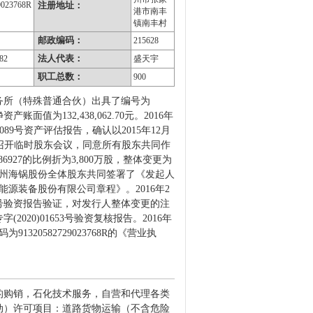
9023768R
注册地址：
港市南丰
镇南丰村
邮政编码：
215628
法人代表：
82
盛天宇
职工总数：
900
事务所（特殊普通合伙）出具了编号为
面值为132,438,062.70元。2016年
89号资产评估报告，确认以2015年12月
锅有限召开临时股东会议，同意所有股东共同作
286927的比例折为3,800万股，整体变更为
苏州海锅股份全体股东共同签署了《发起人
能源装备股份有限公司章程》。2016年2
13号验资报告验证，对发行人整体变更的注
20)01653号验资复核报告。2016年
20582729023768R的《营业执
的购销，石化技术服务，自营和代理各类
动）许可项目：道路货物运输（不含危险