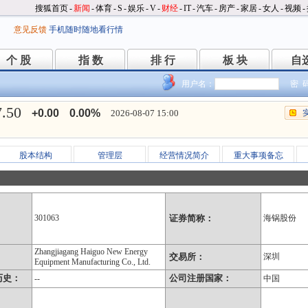
搜狐首页
-
新闻
-
体育
-
S
-
娱乐
-
V
-
财经
-
IT
-
汽车
-
房产
-
家居
-
女人
-
视频
-
意见反馈
手机随时随地看行情
个 股
指 数
排 行
板 块
自
个 股
指 数
排 行
板 块
自
用户名：
密 
7.50
+0.00
0.00%
2026-08-07 15:00
股本结构
管理层
经营情况简介
重大事项备忘
301063
证券简称：
海锅股份
Zhangjiagang Haiguo New Energy
：
交易所：
深圳
Equipment Manufacturing Co., Ltd.
历史：
公司注册国家：
--
中国