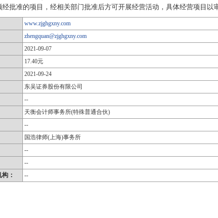
须经批准的项目，经相关部门批准后方可开展经营活动，具体经营项目以
www.zjghgxny.com
zhengquan@zjghgxny.com
2021-09-07
17.40元
2021-09-24
东吴证券股份有限公司
--
天衡会计师事务所(特殊普通合伙)
--
国浩律师(上海)事务所
：
--
：
--
机构：
--