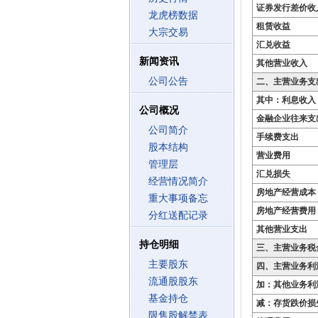
证券发行差价收
龙虎榜数据
租赁收益
大宗交易
汇兑收益
新闻资讯
其他营业收入
公司公告
二、主营业务支
其中：利息收入
公司概况
金融企业往来支
公司简介
手续费支出
股本结构
营业费用
管理层
汇兑损失
经营情况简介
房地产经营成本
重大事项备忘
房地产经营费用
分红送配记录
其他营业支出
持仓明细
三、主营业务税
主要股东
四、主营业务利
流通股股东
加：其他业务利
基金持仓
减：存货跌价损
限售股解禁表