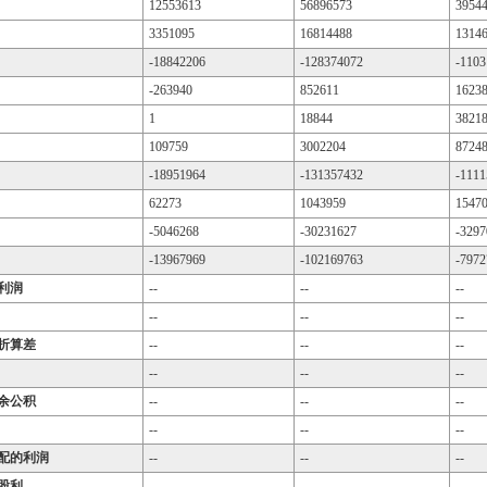
12553613
56896573
3954
3351095
16814488
1314
-18842206
-128374072
-1103
-263940
852611
1623
1
18844
3821
109759
3002204
8724
-18951964
-131357432
-1111
62273
1043959
1547
-5046268
-30231627
-3297
-13967969
-102169763
-7972
利润
--
--
--
--
--
--
折算差
--
--
--
--
--
--
余公积
--
--
--
--
--
--
配的利润
--
--
--
股利
--
--
--