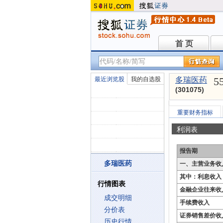
首 页
首 页
5
最近浏览股
我的自选股
多瑞医药
(301075)
重要财务指标
利润表
报告期
多瑞医药
一、主营业务收
其中：利息收入
行情图表
金融企业往来收
成交明细
手续费收入
分价表
证券销售差价收
历史行情