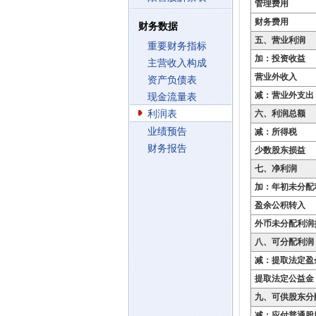
管理费用
财务费用
财务数据
五、营业利润
重要财务指标
加：投资收益
主营收入构成
营业外收入
资产负债表
减：营业外支出
现金流量表
利润表
六、利润总额
业绩预告
减：所得税
财务报告
少数股东损益
七、净利润
加：年初未分配
盈余公积转入
外币未分配利润
八、可分配利润
减：提取法定盈
提取法定公益金
九、可供股东分
减：应付普通股