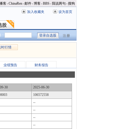
播客
-
ChinaRen
-
邮件
-
博客
-
BBS
-
我说两句
-
搜狗
加入收藏夹
设为首页
选股
选股
码：
注册
实时行情
业绩预告
财务报告
09-30
2025-06-30
98003
106572558
--
--
--
--