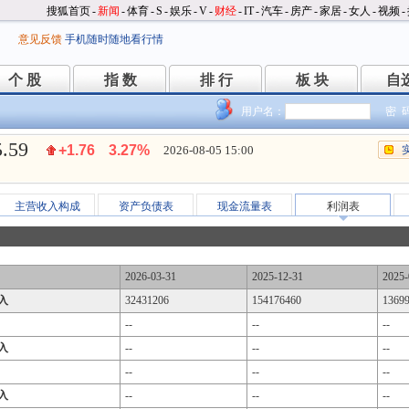
搜狐首页
-
新闻
-
体育
-
S
-
娱乐
-
V
-
财经
-
IT
-
汽车
-
房产
-
家居
-
女人
-
视频
-
意见反馈
手机随时随地看行情
个 股
指 数
排 行
板 块
自
个 股
指 数
排 行
板 块
自
用户名：
密 
5.59
+1.76
3.27%
2026-08-05 15:00
主营收入构成
资产负债表
现金流量表
利润表
2026-03-31
2025-12-31
2025-
入
32431206
154176460
1369
--
--
--
入
--
--
--
--
--
--
入
--
--
--