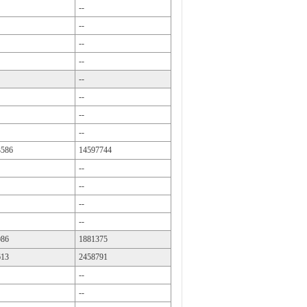
--
--
--
--
--
--
--
--
3586
14597744
--
--
--
--
086
1881375
613
2458791
--
--