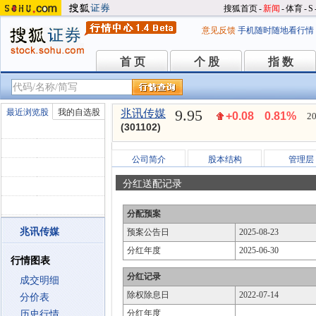
搜狐首页
-
新闻
-
体育
-
S
意见反馈
手机随时随地看行情
首 页
个 股
指 数
首 页
个 股
指 数
9.95
最近浏览股
我的自选股
兆讯传媒
+0.08
0.81%
20
(301102)
公司简介
股本结构
管理层
分红送配记录
分配预案
兆讯传媒
预案公告日
2025-08-23
分红年度
2025-06-30
行情图表
分红记录
成交明细
除权除息日
2022-07-14
分价表
分红年度
历史行情