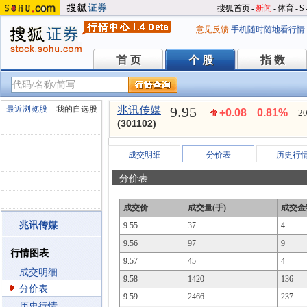
搜狐首页
-
新闻
-
体育
-
S
意见反馈
手机随时随地看行情
首 页
个 股
指 数
首 页
个 股
指 数
9.95
最近浏览股
我的自选股
兆讯传媒
+0.08
0.81%
20
(301102)
成交明细
分价表
历史行
分价表
成交价
成交量(手)
成交金
兆讯传媒
9.55
37
4
9.56
97
9
行情图表
9.57
45
4
成交明细
9.58
1420
136
分价表
9.59
2466
237
历史行情