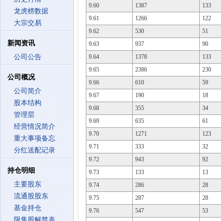
9.60
1387
133
龙虎榜数据
9.61
1266
122
大宗交易
9.62
530
51
新闻资讯
9.63
937
90
公司公告
9.64
1378
133
9.65
2386
230
公司概况
9.66
610
59
公司简介
9.67
190
18
股本结构
9.68
355
34
管理层
9.69
635
61
经营情况简介
9.70
1271
123
重大事项备忘
9.71
333
32
分红送配记录
9.72
943
92
持仓明细
9.73
133
13
主要股东
9.74
286
28
流通股股东
9.75
287
28
基金持仓
9.76
547
53
限售股解禁表