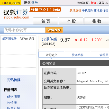
搜狐首页
-
新闻
-
体育
-
S
意见反馈
手机随时随地看行情
首 页
个 股
指 数
首 页
个 股
指 数
9.87
最近浏览股
我的自选股
兆讯传媒
+0.12
1.23%
20
(301102)
公司简介
股本结构
管理层
公司简介
证券代码：
301102
兆讯传媒
公司英文名称：
Mega-info Media Co., Ltd.
证券简称更名历史：
--
行情图表
成交明细
城市：
天津市
分价表
北京市朝阳区广渠路17
历史行情