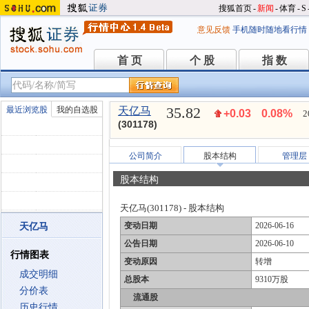
搜狐首页
-
新闻
-
体育
-
S
意见反馈
手机随时随地看行情
首 页
个 股
指 数
首 页
个 股
指 数
35.82
最近浏览股
我的自选股
天亿马
+0.03
0.08%
2
(301178)
公司简介
股本结构
管理层
股本结构
天亿马(301178) - 股本结构
变动日期
2026-06-16
天亿马
公告日期
2026-06-10
行情图表
变动原因
转增
成交明细
总股本
9310万股
分价表
流通股
历史行情