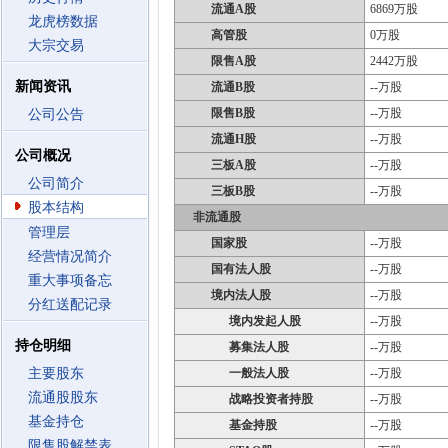
流通A股
6869万股
龙虎榜数据
高管股
0万股
大宗交易
限售A股
2442万股
新闻资讯
流通B股
--万股
限售B股
--万股
公司公告
流通H股
--万股
公司概况
三板A股
--万股
公司简介
三板B股
--万股
股本结构
非流通股
管理层
国家股
--万股
经营情况简介
国有法人股
--万股
重大事项备忘
境内法人股
--万股
分红送配记录
境内发起人股
--万股
持仓明细
募集法人股
--万股
主要股东
一般法人股
--万股
流通股股东
战略投资者持股
--万股
基金持仓
基金持股
--万股
限售股解禁表