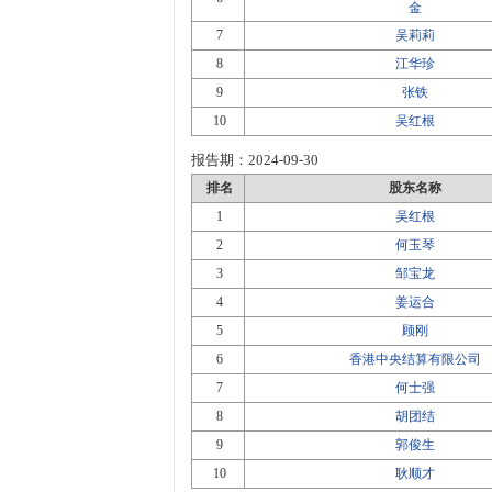
金
7
吴莉莉
8
江华珍
9
张铁
10
吴红根
报告期：
2024-09-30
排名
股东名称
1
吴红根
2
何玉琴
3
邹宝龙
4
姜运合
5
顾刚
6
香港中央结算有限公司
7
何士强
8
胡团结
9
郭俊生
10
耿顺才