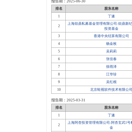
报告期：
2025-06-30
排名
股东名称
1
丁遂
上海烜鼎私募基金管理有限公司-烜鼎新纪
2
投资基金
3
香港中央结算有限公司
4
杨金枚
5
吴莉莉
6
张佳春
7
徐雨泽
8
江华珍
9
吴红根
10
北京蛙视软件技术有限公
报告期：
2025-03-31
排名
股东名称
1
丁遂
上海阿杏投资管理有限公司-阿杏玄武1号
2
金