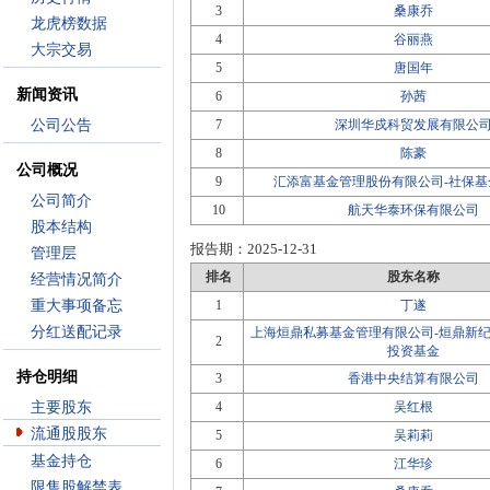
3
桑康乔
龙虎榜数据
4
谷丽燕
大宗交易
5
唐国年
新闻资讯
6
孙茜
公司公告
7
深圳华戍科贸发展有限公
8
陈豪
公司概况
9
汇添富基金管理股份有限公司-社保基金
公司简介
10
航天华泰环保有限公司
股本结构
报告期：
2025-12-31
管理层
排名
股东名称
经营情况简介
重大事项备忘
1
丁遂
分红送配记录
上海烜鼎私募基金管理有限公司-烜鼎新纪
2
投资基金
持仓明细
3
香港中央结算有限公司
主要股东
4
吴红根
流通股股东
5
吴莉莉
基金持仓
6
江华珍
限售股解禁表