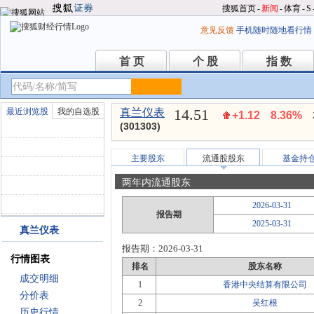
搜狐首页
-
新闻
-
体育
-
S
意见反馈
手机随时随地看行情
首 页
个 股
指 数
首 页
个 股
指 数
14.51
最近浏览股
我的自选股
真兰仪表
+1.12
8.36%
(301303)
主要股东
流通股股东
基金持
两年内流通股东
2026-03-31
报告期
2025-03-31
真兰仪表
报告期：
2026-03-31
行情图表
排名
股东名称
成交明细
1
香港中央结算有限公司
分价表
2
吴红根
历史行情