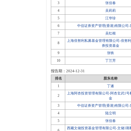
3
张佳春
4
吴莉莉
5
江华珍
6
中信证券资产管理(香港)有限公司
7
吴红根
上海倍努利私募基金管理有限公司-倍努利
8
券投资基金
9
张铁
10
丁兰芳
报告期：
2024-12-31
排名
股东名称
1
丁遂
上海阿杏投资管理有限公司-阿杏玄武1号
2
金
3
中信证券资产管理(香港)有限公司
4
陆立明
5
张佳春
西藏文储投资基金管理有限公司-文储1期
6