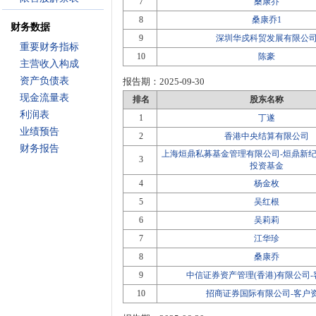
7
桑康乔
8
桑康乔1
财务数据
9
深圳华戍科贸发展有限公
重要财务指标
10
陈豪
主营收入构成
资产负债表
报告期：
2025-09-30
现金流量表
排名
股东名称
利润表
1
丁遂
业绩预告
2
香港中央结算有限公司
财务报告
上海烜鼎私募基金管理有限公司-烜鼎新纪
3
投资基金
4
杨金枚
5
吴红根
6
吴莉莉
7
江华珍
8
桑康乔
9
中信证券资产管理(香港)有限公司
10
招商证券国际有限公司-客户