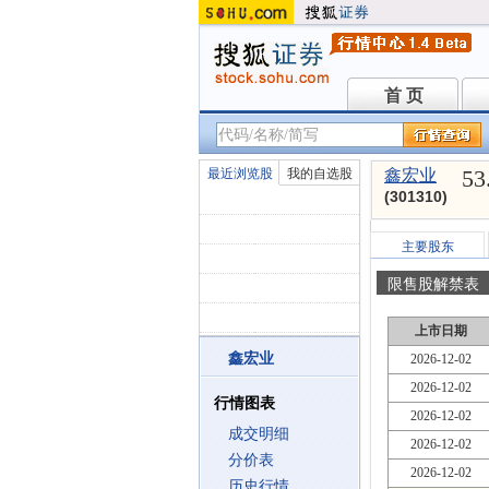
首 页
首 页
53
最近浏览股
我的自选股
鑫宏业
(301310)
主要股东
限售股解禁表
上市日期
鑫宏业
2026-12-02
2026-12-02
行情图表
2026-12-02
成交明细
2026-12-02
分价表
2026-12-02
历史行情