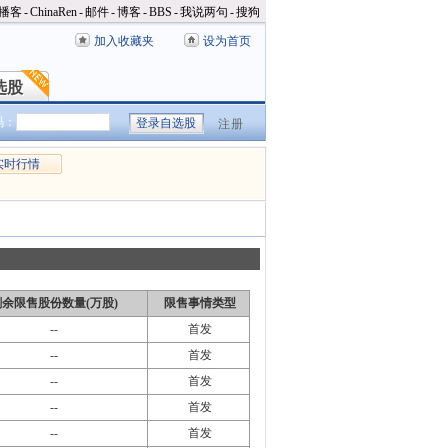
播客
-
ChinaRen
-
邮件
-
博客
-
BBS
-
我说两句
-
搜狗
加入收藏夹
设为首页
选股
选股
码：
注册
实时行情
剩余限售股份数量(万股)
限售事情类型
--
首发
--
首发
--
首发
--
首发
--
首发