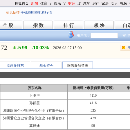
搜狐首页
-
新闻
-
体育
-
S
-
娱乐
-
V
-
财经
-
IT
-
汽车
-
房产
-
家居
-
女人
-
视频
-
意见反馈
手机随时随地看行情
个 股
指 数
排 行
板 块
自
个 股
指 数
排 行
板 块
自
用户名：
密 
.72
-5.99
-10.03%
2026-08-07 15:00
流通股股东
基金持仓
限售股解禁表
股东名称
新增可上市股份数量(万股)
卜晓华
4116
孙群霞
4116
湖州欧源企业管理合伙企业（有限合伙）
535
湖州爱众企业管理合伙企业（有限合伙）
479
莫祥妹
96