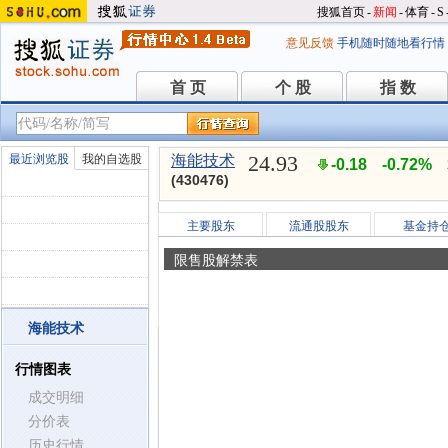
搜狐首页
-
新闻
-
体育
-
S
意见反馈
手机随时随地看行情
首 页
个 股
指 数
首 页
个 股
指 数
24.93
最近浏览股
我的自选股
海能技术
-0.18
-0.72%
(430476)
主要股东
流通股股东
基金持
限售股解禁表
海能技术
行情图表
成交明细
分价表
历史行情