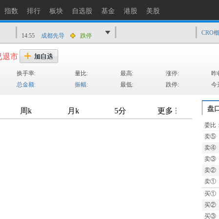
14:56
金凯生科
涨停
指数
排行
板块
自选股
基金
港股
美股
14:56
南亚新材
猛烈打压
14:55
成都先导
跌停
CRO
14:55
盛达资源
涨停
已退市
14:55
盛达资源
快速拉升
换手率:
量比:
最高:
涨停:
昨
14:54
永安药业
快速拉升
总金额:
振幅:
最低:
跌停:
今
14:53
中农立华
快速拉升
盘
委比
卖⑤
TTM
卖④
卖③
卖②
卖①
买①
买②
买③