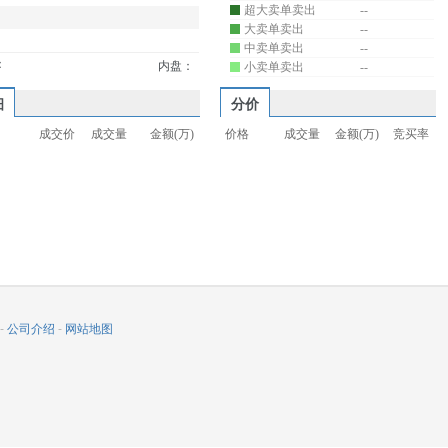
超大卖单卖出
--
大卖单卖出
--
中卖单卖出
--
：
内盘：
小卖单卖出
--
细
分价
成交价
成交量
金额(万)
价格
成交量
金额(万)
竞买率
-
公司介绍
-
网站地图