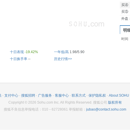
买④
买⑤
外盘
明
时间
十日表现
-19.42%
一年低/高
1.98/5.90
十日换手率
--
历史行情>>
法
-
支付中心
-
搜狐招聘
-
广告服务
-
客服中心
-
联系方式
-
保护隐私权
-
About SOHU
Copyright
©
2026
Sohu.com Inc. All Rights Reserved. 搜狐公司
版权所有
搜狐不良信息举报电话：010－62728061 举报邮箱：
jubao@contact.sohu.com