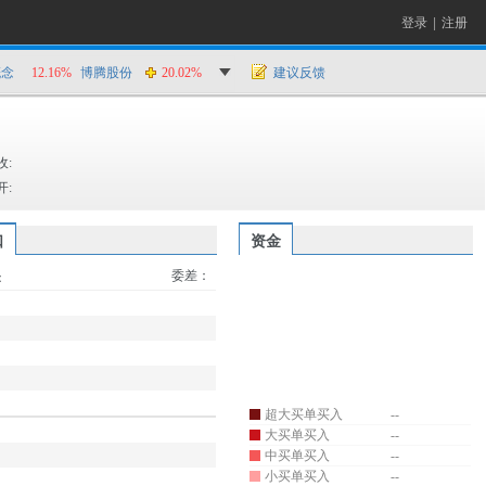
登录
|
注册
概念
12.16%
博腾股份
20.02%
建议反馈
收:
开:
口
资金
委差：
：
超大买单买入
--
大买单买入
--
中买单买入
--
小买单买入
--