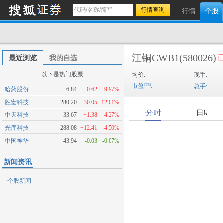
行情
个股
江铜CWB1
(580026)
最近浏览
我的自选
以下是热门股票
均价:
现手:
市盈
:
总手:
哈药股份
6.84
+0.62
9.97%
胜宏科技
280.20
+30.05
12.01%
中天科技
33.67
+1.38
4.27%
光库科技
288.08
+12.41
4.50%
中国神华
43.94
-0.03
-0.07%
新闻资讯
个股新闻