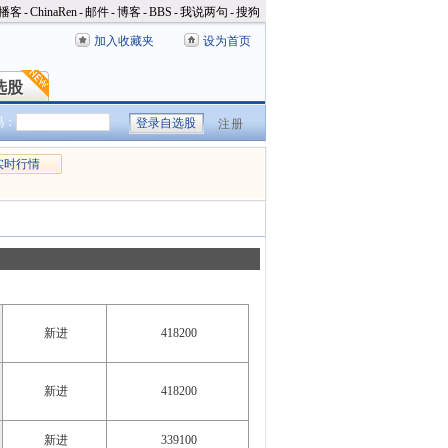
播客
-
ChinaRen
-
邮件
-
博客
-
BBS
-
我说两句
-
搜狗
加入收藏夹
设为首页
选股
选股
码：
注册
实时行情
新进
418200
新进
418200
新进
339100