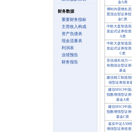
金A类
博时内需增长灵
财务数据
置混合型证券投
金C类
重要财务指标
中欧大盘智选混
主营收入构成
发起式证券投资
资产负债表
A类
现金流量表
中欧大盘智选混
利润表
发起式证券投资
C类
业绩预告
安信成长动力一
财务报告
有期混合型证券
基金
建信精工制造指
强型证券投资
建信MSCI中国
指数增强型证券
基金A类
建信MSCI中国
指数增强型证券
基金C类
嘉实中证A500
增强型证券投资