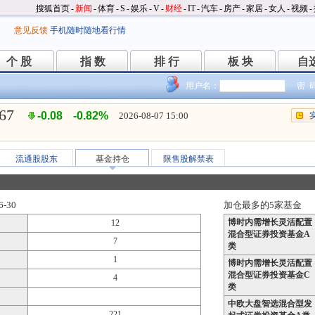
搜狐首页
-
新闻
-
体育
-
S
-
娱乐
-
V
-
财经
-
IT
-
汽车
-
房产
-
家居
-
女人
-
视频
-
意见反馈
手机随时随地看行情
个 股
指 数
排 行
板 块
自
个 股
指 数
排 行
板 块
自
用户名：
密 
.67
-0.08
-0.82%
2026-08-07 15:00
流通股股东
基金持仓
限售股解禁表
-30
加仓最多的5家基金
博时内需增长灵活配置
12
混合型证券投资基金A
7
类
1
博时内需增长灵活配置
混合型证券投资基金C
4
类
中欧大盘智选混合型发
221