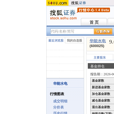
首 页
首 页
9
最近浏览股
我的自选股
华能水电
(600025)
主要股东
基金持仓
报告期：2026-06
基金家数
华能水电
新进基金家数
行情图表
加仓基金家数
减仓基金家数
成交明细
分价表
退出基金家数
历史行情
持股总数(万股)