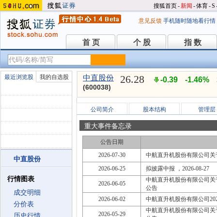
搜狐首页
-
新闻
-
体育
-
S
意见反馈
手机随时随地看行情
首 页
个 股
指 数
首 页
个 股
指 数
26.28
最近浏览股
我的自选股
中直股份
-0.39
-1.46%
(600038)
公司简介
股本结构
管理层
重大事件备忘录
公告日期
2026-07-30
中航直升机股份有限公司关
中直股份
2026-06-25
拟披露中报 ，2026-08-27
行情图表
中航直升机股份有限公司关
2026-06-05
公告
成交明细
2026-06-02
中航直升机股份有限公司20
分价表
中航直升机股份有限公司关
2026-05-29
历史行情