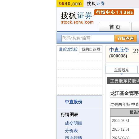
首 页
首 页
2
最近浏览股
我的自选股
中直股份
(600038)
主要股东
主要股东持股
龙江基金管理
中直股份
过去两年持 中直股
报告
行情图表
2026-03-31
成交明细
2025-12-31
分价表
历史行情
2025-09-30