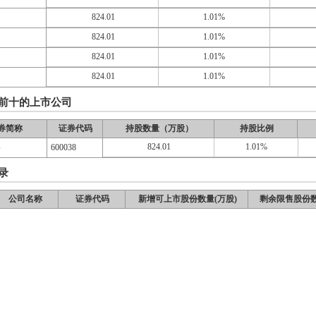
824.01
1.01%
824.01
1.01%
824.01
1.01%
824.01
1.01%
前十的上市公司
券简称
证券代码
持股数量（万股）
持股比例
824.01
1.01%
份
600038
录
公司名称
证券代码
新增可上市股份数量(万股)
剩余限售股份数