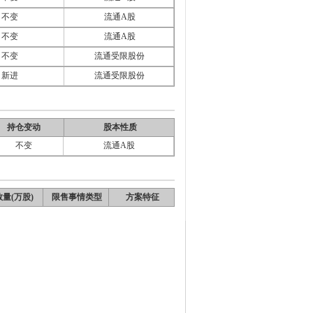
不变
流通A股
不变
流通A股
不变
流通受限股份
新进
流通受限股份
持仓变动
股本性质
不变
流通A股
量(万股)
限售事情类型
方案特征