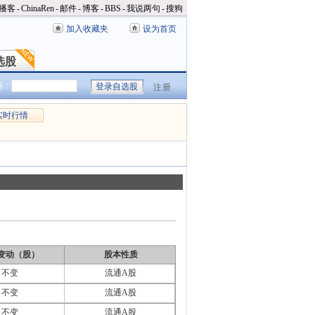
播客
-
ChinaRen
-
邮件
-
博客
-
BBS
-
我说两句
-
搜狗
加入收藏夹
设为首页
选股
选股
码：
注册
实时行情
变动（股）
股本性质
不变
流通A股
不变
流通A股
不变
流通A股