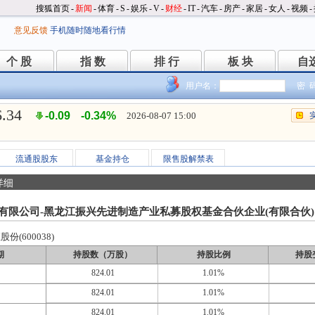
搜狐首页
-
新闻
-
体育
-
S
-
娱乐
-
V
-
财经
-
IT
-
汽车
-
房产
-
家居
-
女人
-
视频
-
意见反馈
手机随时随地看行情
个 股
指 数
排 行
板 块
自
个 股
指 数
排 行
板 块
自
用户名：
密 
6.34
-0.09
-0.34%
2026-08-07 15:00
流通股股东
基金持仓
限售股解禁表
详细
有限公司-黑龙江振兴先进制造产业私募股权基金合伙企业(有限合伙)
份(600038)
期
持股数（万股）
持股比例
持股
824.01
1.01%
824.01
1.01%
824.01
1.01%