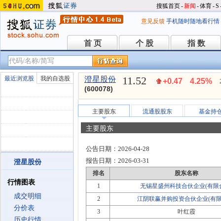
搜狐首页
-
新闻
-
体育
-
S
意见反馈
手机随时随地看行情
首 页
个 股
指 数
首 页
个 股
指 数
11.52
最近浏览股
我的自选股
澄星股份
+0.47
4.25%
(600078)
主要股东
流通股股东
基金持
主要股东
公告日期：
2026-04-28
报告日期：
2026-03-31
澄星股份
排名
股东名称
行情图表
1
无锡星盛州科技合伙企业(有限
成交明细
2
江阴联赢并购投资合伙企业(有限
分价表
3
叶红霞
历史行情