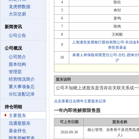
4
陈欣
龙虎榜数据
5
寿邹
大宗交易
6
姜鸣
7
陈艳
新闻资讯
8
王刚毅
公司公告
上海浦东发展银行股份有限公司-长信金
9
券投资基金
公司概况
泰康人寿保险有限责任公司-分红-团体分红-0
公司简介
10
沪
股本结构
管理层
经营情况简介
股东说明
重大事项备忘
公司不知晓上述股东是否存在关联关系或一
分红送配记录
点击查看过去两年主要股东记录
持仓明细
一年内即将解禁限售股
主要股东
可上市日期
股东名称
流通股股东
核心管理、业务骨干及优秀高潜员
基金持仓
2026-09-30
人)
限售股解禁表