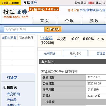
搜狐首页
-
新闻
-
体育
-
S
意见反馈
手机随时随地看行情
首 页
个 股
指 数
首 页
个 股
指 数
4.89
最近浏览股
我的自选股
ST金花
+0.00
0.00%
2026-
(600080)
公司简介
股本结构
管理层
股本结构
ST金花(600080) - 股本结构
变动日期
2025-12-31
ST金花
公告日期
2026-04-29
行情图表
变动原因
定期报告
成交明细
总股本
37327万股
分价表
流通股
历史行情