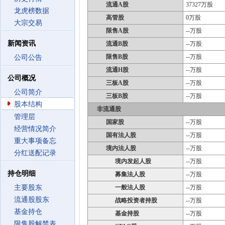
流通A股
37327万股
龙虎榜数据
高管股
0万股
大宗交易
限售A股
--万股
新闻资讯
流通B股
--万股
限售B股
--万股
公司公告
流通H股
--万股
公司概况
三板A股
--万股
公司简介
三板B股
--万股
股本结构
非流通股
管理层
国家股
--万股
经营情况简介
国有法人股
--万股
重大事项备忘
境内法人股
--万股
分红送配记录
境内发起人股
--万股
持仓明细
募集法人股
--万股
主要股东
一般法人股
--万股
流通股股东
战略投资者持股
--万股
基金持仓
基金持股
--万股
限售股解禁表