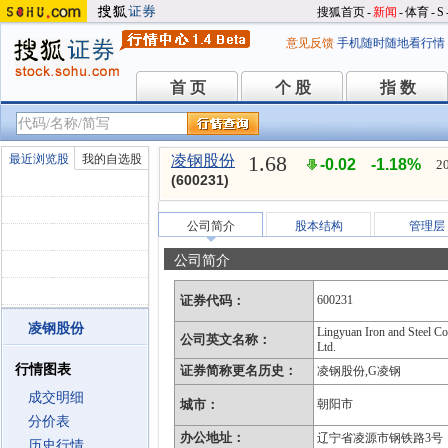
搜狐首页
-
新闻
-
体育
-
S
意见反馈
手机随时随地看行情
首 页
个 股
指 数
首 页
个 股
指 数
1.68
最近浏览股
我的自选股
凌钢股份
-0.02
-1.18%
2
(600231)
公司简介
股本结构
管理层
公司简介
证券代码：
600231
凌钢股份
Lingyuan Iron and Steel Co
公司英文名称：
Ltd.
行情图表
证券简称更名历史：
凌钢股份,G凌钢
成交明细
城市：
朝阳市
分价表
办公地址：
辽宁省凌源市钢铁路3号
历史行情