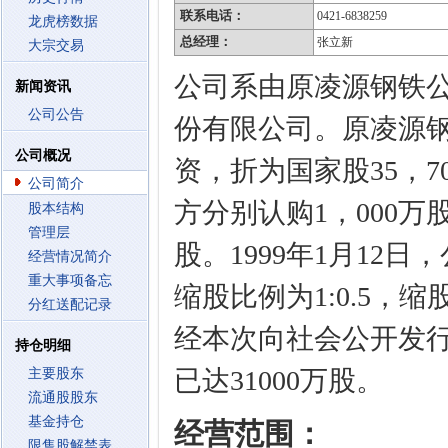
联系电话：
0421-6838259
龙虎榜数据
总经理：
张立新
大宗交易
公司系由原凌源钢铁
新闻资讯
公司公告
份有限公司。原凌源钢
公司概况
资，折为国家股35，
公司简介
方分别认购1，000万
股本结构
管理层
股。1999年1月12
经营情况简介
重大事项备忘
缩股比例为1:0.5，
分红送配记录
经本次向社会公开发行
持仓明细
已达31000万股。
主要股东
流通股股东
基金持仓
经营范围：
限售股解禁表