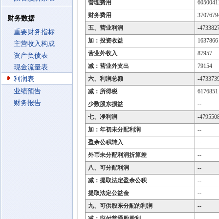
管理费用
6050041
财务费用
3707679
财务数据
五、营业利润
-473382
重要财务指标
加：投资收益
1637866
主营收入构成
营业外收入
87957
资产负债表
减：营业外支出
79154
现金流量表
利润表
六、利润总额
-473373
业绩预告
减：所得税
6176851
财务报告
少数股东损益
--
七、净利润
-479550
加：年初未分配利润
--
盈余公积转入
--
外币未分配利润折算差
--
八、可分配利润
--
减：提取法定盈余公积
--
提取法定公益金
--
九、可供股东分配的利润
--
减：应付普通股股利
--