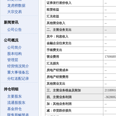
证券发行差价收入
--
龙虎榜数据
租赁收益
--
大宗交易
汇兑收益
--
新闻资讯
其他营业收入
--
公司公告
二、主营业务支出
--
其中：利息收入
--
公司概况
金融企业往来支出
--
公司简介
手续费支出
--
股本结构
营业费用
1769689
管理层
汇兑损失
--
经营情况简介
房地产经营成本
--
重大事项备忘
房地产经营费用
--
分红送配记录
其他营业支出
--
持仓明细
三、主营业务税金及附加
2118991
主要股东
四、主营业务利润
-362869
流通股股东
加：其他业务利润
--
基金持仓
减：存货跌价损失
--
限售股解禁表