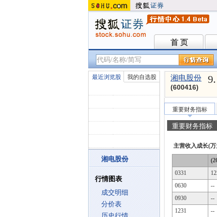
首 页
首 页
9
最近浏览股
我的自选股
湘电股份
(600416)
重要财务指标
重要财务指标
主营收入成长(万
湘电股份
(2
0331
12
行情图表
0630
--
成交明细
0930
--
分价表
1231
--
历史行情