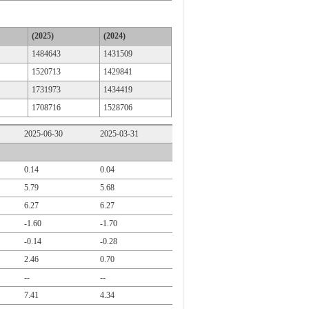
(2025)
(2024)
1484643
1431509
1520713
1429841
1731973
1434419
1708716
1528706
2025-06-30
2025-03-31
0.14
0.04
5.79
5.68
6.27
6.27
-1.60
-1.70
-0.14
-0.28
2.46
0.70
--
--
7.41
4.34