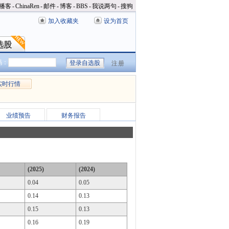
播客
-
ChinaRen
-
邮件
-
博客
-
BBS
-
我说两句
-
搜狗
加入收藏夹
设为首页
选股
选股
码：
注册
实时行情
业绩预告
财务报告
(2025)
(2024)
0.04
0.05
0.14
0.13
0.15
0.13
0.16
0.19