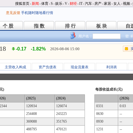
搜狐首页
-
新闻
-
体育
-
S
-
娱乐
-
V
-
财经
-
IT
-
汽车
-
房产
-
家居
-
女人
-
视频
-
意见反馈
手机随时随地看行情
个 股
指 数
排 行
板 块
自
个 股
指 数
排 行
板 块
自
用户名：
密 
.18
-0.17
-1.82%
2026-08-06 15:00
主营收入构成
资产负债表
现金流量表
利润表
元)
每股收益成长(元)
026)
(2025)
(2024)
(2026)
2344
120934
126074
0331
0.03
254408
243225
0630
--
369088
351765
0930
--
488795
470121
1231
--