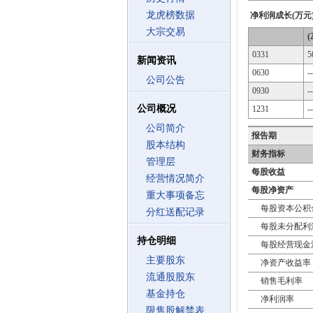
龙虎榜数据
净利润成长(万元
大宗交易
(
0331
5
新闻资讯
0630
--
公司公告
0930
--
公司概况
1231
--
公司简介
报告期
股本结构
财务指标
管理层
每股收益
经营情况简介
每股净资产
重大事项备忘
每股资本公积
分红送配记录
每股未分配利
持仓明细
每股经营现金
主要股东
净资产收益率
流通股股东
销售毛利率
基金持仓
净利润率
限售股解禁表