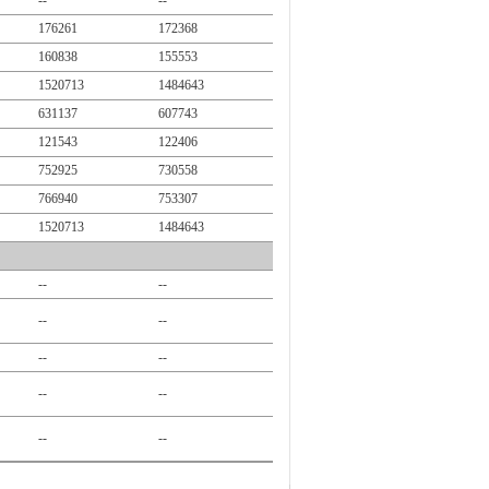
--
--
176261
172368
160838
155553
1520713
1484643
631137
607743
121543
122406
752925
730558
766940
753307
1520713
1484643
--
--
--
--
--
--
--
--
--
--