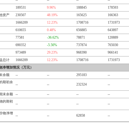
--
--
--
--
189531
9.96%
188845
178593
他资产
230507
48.19%
165625
166363
1666209
12.23%
1708716
1731973
610655
0.48%
656885
643897
77581
-36.62%
78871
120889
690352
-5.50%
737874
765030
973489
29.23%
968390
966141
益总计
1666209
12.23%
1708716
1731973
物净增加情况（万元）
末余额
--
--
295183
--
的期初余
--
--
232324
--
期末余额
--
--
--
--
物的期初
--
--
--
--
价物净增
--
--
62858
--